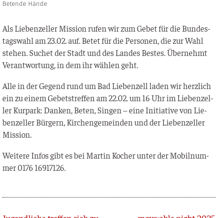
Betende Hände
Als Lie­ben­zel­ler Mis­si­on rufen wir zum Gebet für die Bun­des­
tags­wahl am 23.02. auf. Betet für die Per­so­nen, die zur Wahl
ste­hen. Suchet der Stadt und des Lan­des Bes­tes. Über­nehmt
Ver­ant­wor­tung, in dem ihr wäh­len geht.
Alle in der Gegend rund um Bad Lie­ben­zell laden wir herz­lich
ein zu einem Gebets­tref­fen am 22.02. um 16 Uhr im Lie­ben­zel­
ler Kur­park: Dan­ken, Beten, Sin­gen – eine Initia­ti­ve von Lie­
ben­zel­ler Bür­gern, Kir­chen­ge­mein­den und der Lie­ben­zel­ler
Mission.
Wei­te­re Infos gibt es bei Mar­tin Kocher unter der Mobil­num­
mer 0176 16917126.
Zurück
Jugendliche treffen sich zum Beten
move:able night 2025