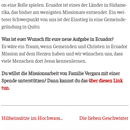
on eine Rol­le spie­len. Ecua­dor ist eines der Län­der in Süd­ame­
ri­ka, das bis­her am wenigs­ten Mis­sio­na­re ent­sen­det. Ein wei­
te­rer Schwer­punkt von uns ist der Ein­stieg in eine Gemein­de­
grün­dung in Quito.
Was ist euer Wunsch für eure neue Auf­ga­be in Ecuador?
Es wäre ein Traum, wenn Gemein­den und Chris­ten in Ecua­dor
Mis­si­on auf dem Her­zen haben und wir wün­schen uns, dass
vie­le Men­schen dort Jesus kennenlernen.
Du willst die Mis­si­ons­ar­beit von Fami­lie Ver­ga­ra mit einer
Spen­de unter­stüt­zen? Dann kannst du das
über die­sen Link
tun
.
Zurück
Hilfseinsätze im Hochwassergebiet
Die lieben Geschwister