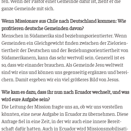
ren. Wenn der Pas­tor einer Gemein­de dafür ist, zieht er die
gan­ze Gemein­de mit sich.
Wenn Mis­sio­na­re aus Chi­le nach Deutsch­land kom­men: Wie
pro­fi­tie­ren deut­sche Gemein­den davon?
Men­schen in Süd­ame­ri­ka sind bezie­hungs­ori­en­tier­ter. Wenn
Gemein­den ein Gleich­ge­wicht fin­den zwi­schen der Ziel­ori­en­
tiert­heit der Deut­schen und der Bezie­hungs­ori­en­tiert­heit von
Süd­ame­ri­ka­nern, kann das sehr wert­voll sein. Gene­rell ist es
so, dass wir ein­an­der brau­chen. Als Gemein­de Jesu welt­weit
sind wir eins und kön­nen uns gegen­sei­tig ergän­zen und berei­
chern. Damit erge­ben wir ein viel grö­ße­res Bild von Jesus.
Wie kam es dazu, dass ihr nun nach Ecua­dor wech­selt, und was
wird eure Auf­ga­be sein?
Die Lei­tung der Mis­si­on frag­te uns an, ob wir uns vor­stel­len
könn­ten, eine neue Auf­ga­be in Ecua­dor zu über­neh­men. Die­se
Anfra­ge fiel in eine Zeit, in der wir auch eine inne­re Bereit­
schaft dafür hat­ten. Auch in Ecua­dor wird Mis­si­ons­mo­bi­li­sa­ti­