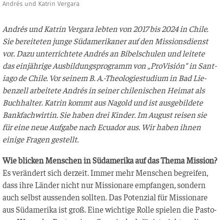
Andrés und Katrin Vergara
Andrés und Kat­rin Ver­ga­ra leb­ten von 2017 bis 2024 in Chi­le.
Sie berei­te­ten jun­ge Süd­ame­ri­ka­ner auf den Mis­si­ons­dienst
vor. Dazu unter­rich­te­te Andrés an Bibel­schu­len und lei­te­te
das ein­jäh­ri­ge Aus­bil­dungs­pro­gramm von „Pro­Vi­sión“ in Sant­
ia­go de Chi­le. Vor sei­nem B. A.-Theologiestudium in Bad Lie­
ben­zell arbei­te­te Andrés in sei­ner chi­le­ni­schen Hei­mat als
Buch­hal­ter. Kat­rin kommt aus Nagold und ist aus­ge­bil­de­te
Bank­fach­wir­tin. Sie haben drei Kin­der. Im August rei­sen sie
für eine neue Auf­ga­be nach Ecua­dor aus. Wir haben ihnen
eini­ge Fra­gen gestellt.
Wie bli­cken Men­schen in Süd­ame­ri­ka auf das The­ma Mission?
Es ver­än­dert sich der­zeit. Immer mehr Men­schen begrei­fen,
dass ihre Län­der nicht nur Mis­sio­na­re emp­fan­gen, son­dern
auch selbst aus­sen­den soll­ten. Das Poten­zi­al für Mis­sio­na­re
aus Süd­ame­ri­ka ist groß. Eine wich­ti­ge Rol­le spie­len die Pas­to­