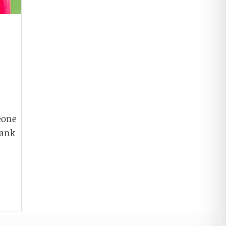
eo­ne
rank