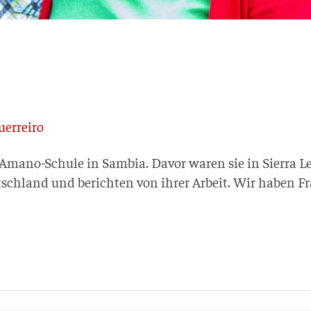
uerreiro
ma­no-Schu­le in Sam­bia. Davor waren sie in Sier­ra L
tsch­land und berich­ten von ihrer Arbeit. Wir haben F