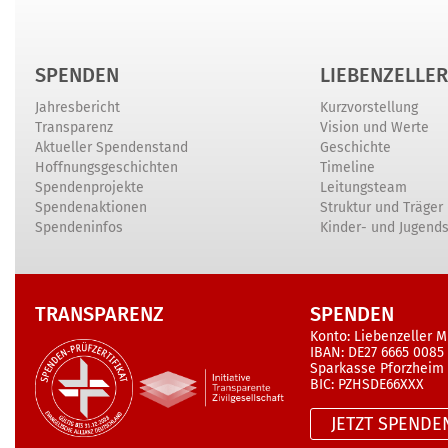
SPENDEN
LIEBENZELLER
Jahresbericht
Kurzvorstellung
Transparenz
Vision und Werte
Aktueller Spendenstand
Geschichte
Hoffnungsgeschichten
Timeline
Spendenprojekte
Leitungsteam
Spendenaktionen
Struktur und Träger
Spendeninfos
Kinder- und Jugend
TRANSPARENZ
SPENDEN
Konto: Liebenzeller M
IBAN: DE27 6665 0085
Sparkasse Pforzheim
BIC: PZHSDE66XXX
JETZT SPENDE