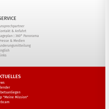
SERVICE
Ansprechpartner
Kontakt & Anfahrt
|
Lageplan
360° Panorama
Presse & Medien
Änderungsmitteilung
English
Links
KTUELLES
ews
lender
betsanliegen
p "Meine Mission"
ebcam