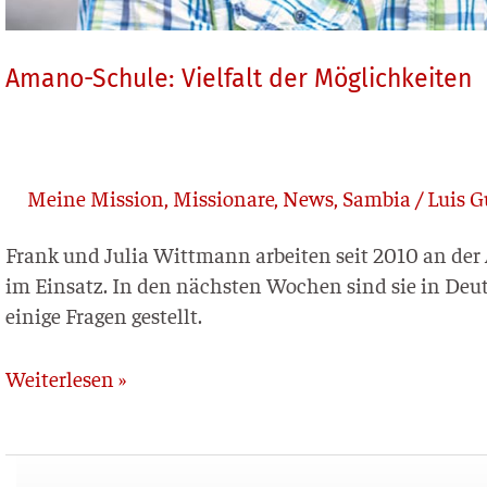
Amano-Schule: Vielfalt der Möglichkeiten
Meine Mission
,
Missionare
,
News
,
Sambia
/
Luis G
Frank und Julia Witt­mann arbei­ten seit 2010 an der A
im Ein­satz. In den nächs­ten Wochen sind sie in Deu
eini­ge Fra­gen gestellt.
Weiterlesen »