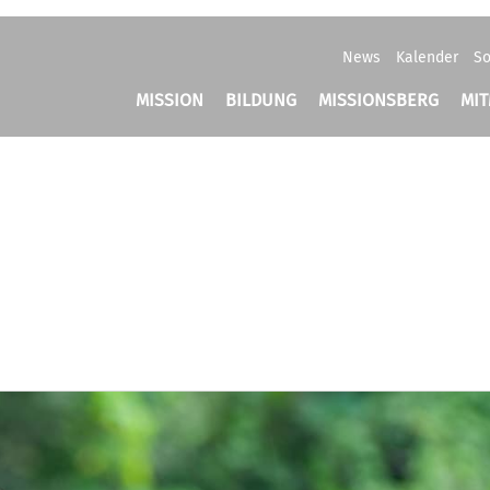
News
Kalender
So
MISSION
BILDUNG
MISSIONSBERG
MI