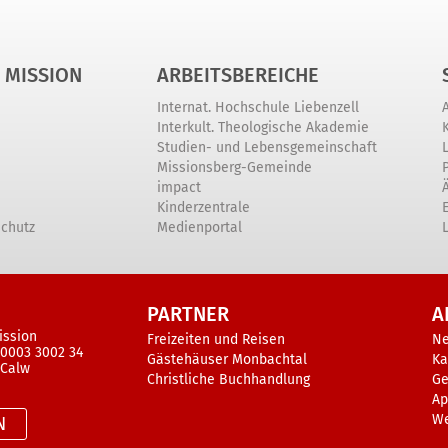
 MISSION
ARBEITSBEREICHE
Internat. Hochschule Liebenzell
Interkult. Theologische Akademie
Studien- und Lebensgemeinschaft
Missionsberg-Gemeinde
impact
Kinderzentrale
schutz
Medienportal
PARTNER
A
ission
Freizeiten und Reisen
N
 0003 3002 34
Gästehäuser Monbachtal
Ka
 Calw
Christliche Buchhandlung
Ge
Ap
W
N