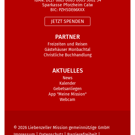
IBAN: DE27 6665 0085 0003 3002 34
Sparkasse Pforzheim Calw
BIC: PZHSDE66XXX
JETZT SPENDEN
PARTNER
Freizeiten und Reisen
Gästehäuser Monbachtal
Christliche Buchhandlung
AKTUELLES
News
Kalender
Gebetsanliegen
App "Meine Mission"
Webcam
© 2026
Liebenzeller Mission gemeinnützige GmbH
Impressum
|
Datenschutz
|
Barrierefreiheit
|