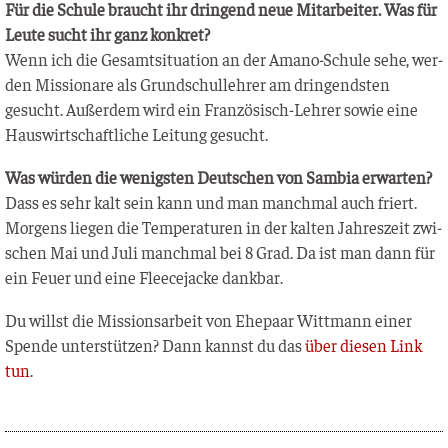
Für die Schu­le braucht ihr drin­gend neue Mit­ar­bei­ter. Was für
Leu­te sucht ihr ganz konkret?
Wenn ich die Gesamt­si­tua­ti­on an der Ama­no-Schu­le sehe, wer­
den Mis­sio­na­re als Grund­schul­leh­rer am drin­gends­ten
gesucht. Außer­dem wird ein Fran­zö­sisch-Leh­rer sowie eine
Haus­wirt­schaft­li­che Lei­tung gesucht.
Was wür­den die wenigs­ten Deut­schen von Sam­bia erwarten?
Dass es sehr kalt sein kann und man manch­mal auch friert.
Mor­gens lie­gen die Tem­pe­ra­tu­ren in der kal­ten Jah­res­zeit zwi­
schen Mai und Juli manch­mal bei 8 Grad. Da ist man dann für
ein Feu­er und eine Fleece­ja­cke dankbar.
Du willst die Mis­si­ons­ar­beit von Ehe­paar Witt­mann einer
Spen­de unter­stüt­zen? Dann kannst du das
über die­sen Link
tun
.