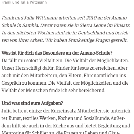
Frank und Julia Wittmann
Frank und Julia Witt­mann arbei­ten seit 2010 an der Ama­no-
Schu­le in Sam­bia. Davor waren sie in Sier­ra Leo­ne im Ein­satz.
In den nächs­ten Wochen sind sie in Deutsch­land und berich­
ten von ihrer Arbeit. Wir haben Frank eini­ge Fra­gen gestellt.
Was ist für dich das Beson­de­re an der Amano-Schule?
Da fällt mir sofort Viel­falt ein. Die Viel­falt der Mög­lich­kei­ten.
Unser Herz schlägt dafür, Kin­der für Jesus zu errei­chen. Aber
auch mit den Mit­ar­bei­tern, den Eltern, Ehren­amt­li­chen ins
Gespräch zu kom­men. Die Viel­falt der Mög­lich­kei­ten und die
Viel­falt der Men­schen fin­de ich sehr bereichernd.
Und was sind eure Aufgaben?
Julia betreut eini­ge der Kurz­ein­satz-Mit­ar­bei­ter, sie unter­rich­
tet Kunst, tex­ti­les Wer­ken, Kochen und Sozi­al­kun­de. Außer­
dem hilft sie auch in der Küche aus und bie­tet Beglei­tung und
Men­to­ring für Schü­ler an, die Fra­gen zu Leben und Glau­