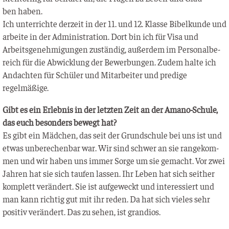
ben haben.
Ich unter­rich­te der­zeit in der 11. und 12. Klas­se Bibel­kun­de und
arbei­te in der Admi­nis­tra­ti­on. Dort bin ich für Visa und
Arbeits­ge­neh­mi­gun­gen zustän­dig, außer­dem im Per­so­nal­be­
reich für die Abwick­lung der Bewer­bun­gen. Zudem hal­te ich
Andach­ten für Schü­ler und Mit­ar­bei­ter und pre­di­ge
regelmäßige.
Gibt es ein Erleb­nis in der letz­ten Zeit an der Ama­no-Schu­le,
das euch beson­ders bewegt hat?
Es gibt ein Mäd­chen, das seit der Grund­schu­le bei uns ist und
etwas unbe­re­chen­bar war. Wir sind schwer an sie ran­ge­kom­
men und wir haben uns immer Sor­ge um sie gemacht. Vor zwei
Jah­ren hat sie sich tau­fen las­sen. Ihr Leben hat sich seit­her
kom­plett ver­än­dert. Sie ist auf­ge­weckt und inter­es­siert und
man kann rich­tig gut mit ihr reden. Da hat sich vie­les sehr
posi­tiv ver­än­dert. Das zu sehen, ist grandios.