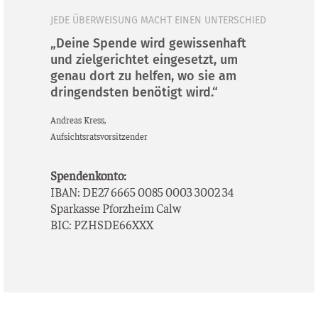
JEDE ÜBERWEISUNG MACHT EINEN UNTERSCHIED
„Deine Spende wird gewissenhaft
und zielgerichtet eingesetzt, um
genau dort zu helfen, wo sie am
dringendsten benötigt wird.“
Andre­as Kress,
Auf­sichts­rats­vor­sit­zen­der
Spen­den­kon­to:
IBAN: DE27 6665 0085 0003 3002 34
Spar­kas­se Pforz­heim Calw
BIC: PZHSDE66XXX