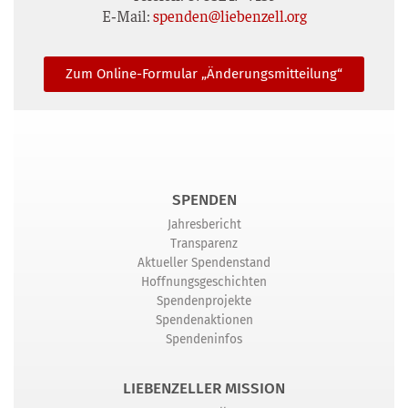
E‑Mail:
spenden@liebenzell.org
Zum Online-For­mu­lar „Ände­rungs­mit­tei­lung“
SPENDEN
Jahresbericht
Transparenz
Aktueller Spendenstand
Hoffnungsgeschichten
Spendenprojekte
Spendenaktionen
Spendeninfos
LIEBENZELLER MISSION