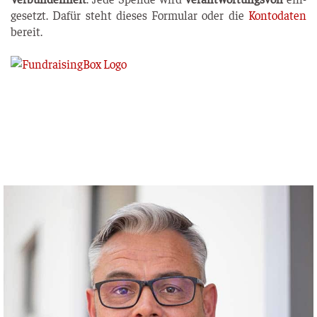
ge­setzt. Dafür steht die­ses For­mu­lar oder die
Kon­to­da­ten
bereit.