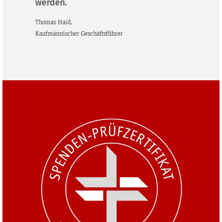
werden.
Tho­mas Haid,
Kauf­män­ni­scher Geschäftsführer