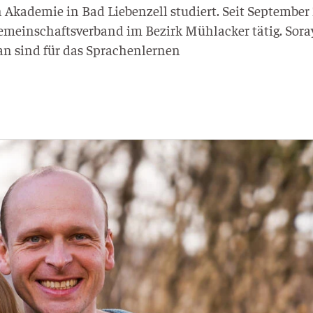
 Aka­de­mie in Bad Lie­ben­zell stu­diert. Seit Sep­tem­be
emein­schafts­ver­band im Bezirk Mühl­acker tätig. Sora­
 Japan sind für das Sprachenlernen