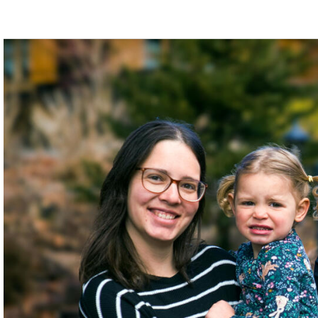
Julian
und
Soraya
Franz