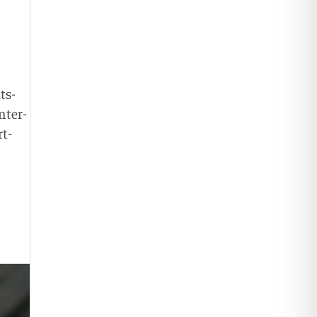
ts-
nter­
rt­