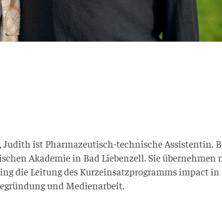
udith ist Phar­­ma­­zeu­­tisch-tech­­ni­­sche Assis­ten­tin. B
lo­gi­schen Aka­de­mie in Bad Lie­ben­zell. Sie über­neh­men
ing die Lei­tung des Kurz­ein­satz­pro­gramms impact in
­de­grün­dung und Medienarbeit.