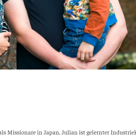
s Mis­sio­na­re in Japan. Juli­an ist gelern­ter Indus­trie­