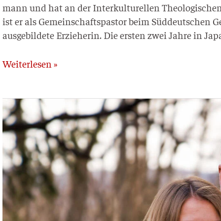
mann und hat an der Inter­kul­tu­rel­len Theo­lo­gi­schen
ist er als Gemein­schafts­pas­tor beim Süd­deut­schen G
aus­ge­bil­de­te Erzie­he­rin. Die ers­ten zwei Jah­re in
Weiterlesen »
Fabian
und
Debora
Knoos