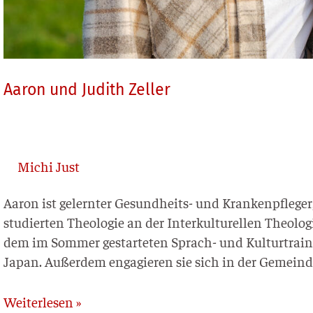
Aaron und Judith Zeller
Michi Just
Aaron ist gelern­ter Gesun­d­heits- und Kran­ken­pfle­ger, J
stu­dier­ten Theo­lo­gie an der Inter­kul­tu­rel­len Theo­
dem im Som­mer gestar­te­ten Sprach- und Kul­tur­trai­n
Japan. Außer­dem enga­gie­ren sie sich in der Gemein
Weiterlesen »