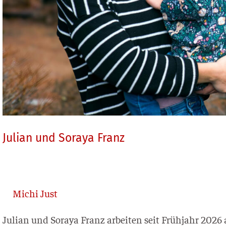
Julian und Soraya Franz
Michi Just
Juli­an und Sora­ya Franz arbei­ten seit Früh­jahr 2026 al