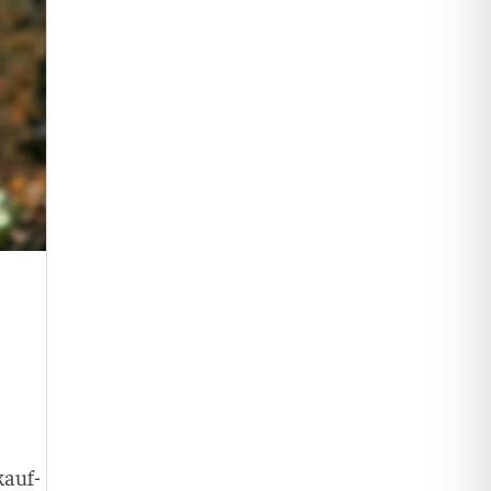
kauf­