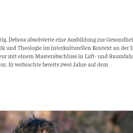
g. Debo­ra absol­vier­te eine Aus­bil­dung zur Gesun­d­hei
k und Theo­lo­gie im inter­kul­tu­rel­len Kon­text an der I
­nieur mit einem Mas­ter­ab­schluss in Luft- und Raum­fah
ieur. Er ver­brach­te bereits zwei Jah­re auf dem