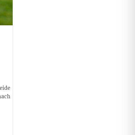
ei­de
 nach