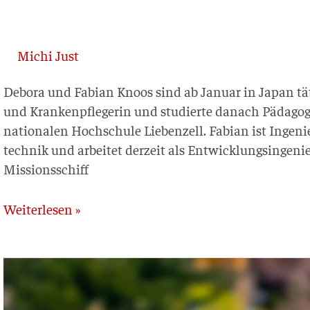
Michi Just
Debo­ra und Fabi­an Kno­os sind ab Janu­ar in Japan täti
und Kran­ken­pfle­ge­rin und stu­dier­te danach Päd­ago­gi
na­tio­na­len Hoch­schu­le Lie­ben­zell. Fabi­an ist Inge
tech­nik und arbei­tet der­zeit als Ent­wick­lungs­in­ge­n
Missionsschiff
Weiterlesen »
Maximilian
und
Sybille