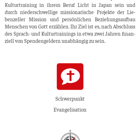
Kul­tur­trai­ning in ihrem Beruf Licht in Japan sein und
durch nie­der­schwel­li­ge mis­sio­na­ri­sche Pro­jek­te der Lie­
ben­zel­ler Mis­si­on und per­sön­li­chen Bezie­hungs­auf­bau
Men­schen von Gott erzäh­len. Ihr Ziel ist es, nach Abschluss
des Sprach- und Kul­tur­trai­nings in etwa zwei Jah­ren finan­
zi­ell von Spen­den­gel­dern unab­hän­gig zu sein.
Schwerpunkt
Evangelisation