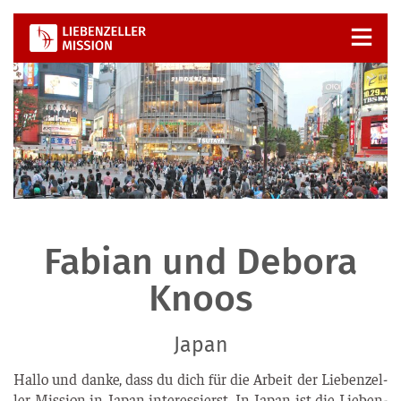
Zum
Inhalt
springen
Fabian und Debora
Knoos
Japan
Hal­lo und dan­ke, dass du dich für die Arbeit der Lie­ben­zel­
ler Mis­si­on in Japan inter­es­sierst. In Japan ist die Lie­ben­