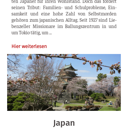
ten Japa­ner für ihren Wohl­stand. Doch das for­dert
sei­nen Tri­but: Fami­­li­en- und Schul­pro­ble­me, Ein­
sam­keit und eine hohe Zahl von Selbst­mor­den
gehö­ren zum japa­ni­schen All­tag. Seit 1927 sind Lie­
ben­zel­ler Mis­sio­na­re im Bal­lungs­zen­trum in und
um Tokio tätig, um
Hier weiterlesen
Japan