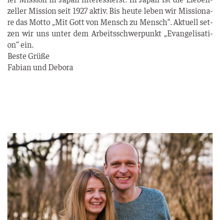
zel­ler Mis­si­on seit 1927 aktiv. Bis heu­te leben wir Mis­sio­na­
re das Mot­to „Mit Gott von Mensch zu Mensch“. Aktu­ell set­
zen wir uns unter dem Arbeits­schwer­punkt „Evan­ge­li­sa­ti­
on“ ein.
Bes­te Grü­ße
Fabi­an und Debora