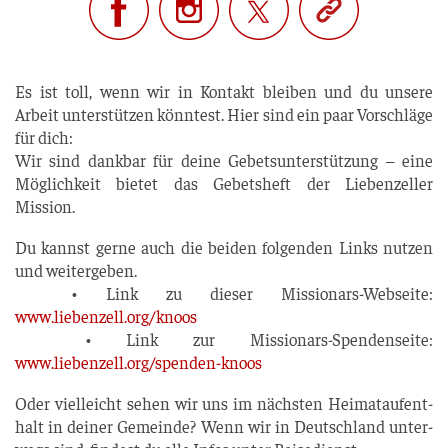
Es ist toll, wenn wir in Kon­takt blei­ben und du unse­re
Arbeit unter­stüt­zen könn­test. Hier sind ein paar Vor­schlä­ge
für dich:
Wir sind dank­bar für dei­ne Gebets­un­ter­stüt­zung – eine
Mög­lich­keit bie­tet das Gebets­heft der Lie­ben­zel­ler
Mission.
Du kannst ger­ne auch die bei­den fol­gen­den Links nut­zen
und wei­ter­ge­ben.
• Link zu die­ser Mis­sio­nars-Web­sei­te:
www.liebenzell.org/knoos
• Link zur Mis­sio­nars-Spen­den­sei­te:
www.liebenzell.org/spenden-knoos
Oder viel­leicht sehen wir uns im nächs­ten Hei­mat­auf­ent­
halt in dei­ner Gemein­de? Wenn wir in Deutsch­land unter­