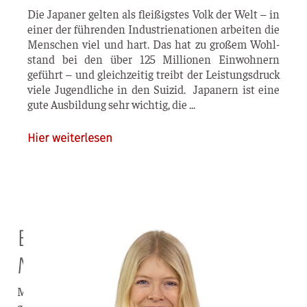
Die Japa­ner gel­ten als flei­ßigs­tes Volk der Welt – in
einer der füh­ren­den Indus­trie­na­tio­nen arbei­ten die
Men­schen viel und hart. Das hat zu gro­ßem Wohl­
stand bei den über 125 Mil­lio­nen Ein­woh­nern
geführt – und gleich­zei­tig treibt der Leis­tungs­druck
vie­le Jugend­li­che in den Sui­zid. Japa­nern ist eine
gute Aus­bil­dung sehr wich­tig, die
Hier weiterlesen
Eine Ermutigung für die
Menschen in Japan
Mehr als die Hälfte meines Lebens habe ich in Japan