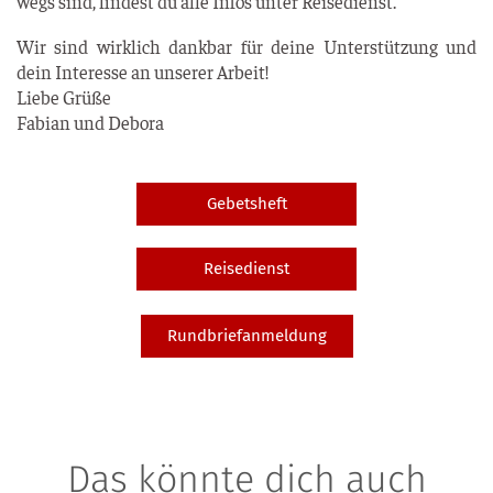
wegs sind, fin­dest du alle Infos unter Reisedienst.
Wir sind wirk­lich dank­bar für dei­ne Unter­stüt­zung und
dein Inter­es­se an unse­rer Arbeit!
Lie­be Grü­ße
Fabi­an und Debora
Gebetsheft
Reisedienst
Rundbriefanmeldung
Das könnte dich auch