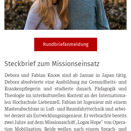
Rundbriefanmeldung
Steckbrief zum Missionseinsatz
Debo­ra und Fabi­an Kno­os sind ab Janu­ar in Japan tätig.
Debo­ra absol­vier­te eine Aus­bil­dung zur Gesund­heits- und
Kran­ken­pfle­ge­rin und stu­dier­te danach Päd­ago­gik und
Theo­lo­gie im inter­kul­tu­rel­len Kon­text an der Inter­na­tio­na­
len Hoch­schu­le Lie­ben­zell. Fabi­an ist Inge­nieur mit einem
Mas­ter­ab­schluss in Luft- und Raum­fahrt­tech­nik und arbei­
tet der­zeit als Ent­wick­lungs­in­ge­nieur. Er ver­brach­te bereits
zwei Jah­re auf dem Mis­si­ons­schiff „Logos Hope“ von Ope­ra­
ti­on Mobi­li­sa­ti­on. Bei­de wol­len nach einem Sprach- und