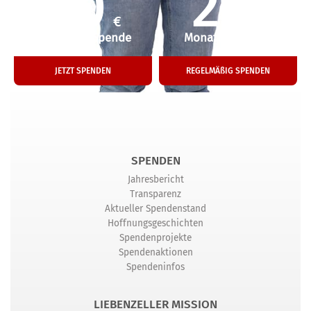
50
25
€
€
Einmalige Spende
Monatliche Hilfe
JETZT SPENDEN
REGELMÄßIG SPENDEN
SPENDEN
Jahresbericht
Transparenz
Aktueller Spendenstand
Hoffnungsgeschichten
Spendenprojekte
Spendenaktionen
Spendeninfos
LIEBENZELLER MISSION