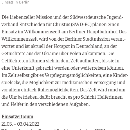
Einsatz in Berlin
Die Lie­ben­zel­ler Mis­si­on und der Süd­west­deut­sche Jugend­
ver­band Ent­schie­den für Chris­tus (SWD-EC) pla­nen einen
Ein­satz im Will­kom­mens­zelt am Ber­li­ner Haupt­bahn­hof. Das
Will­kom­mens­zelt wird von der Ber­li­ner Stadt­mis­si­on ver­ant­
wor­tet und ist aktu­ell der Hot­spot in Deutsch­land, an der
Geflüch­te­te aus der Ukrai­ne über Polen ankom­men. Die
Geflüch­te­ten kön­nen sich in dem Zelt auf­hal­ten, bis sie in
eine Unter­kunft gebracht wer­den oder wei­ter­rei­sen kön­nen.
Im Zelt selbst gibt es Ver­pfle­gungs­mög­lich­kei­ten, eine Kin­der­
spiel­ecke, die Mög­lich­keit zur medi­zi­ni­schen Ver­sor­gung und
vor allem ein­fach Ruhe­mög­lich­kei­ten. Das Zelt wird rund um
die Uhr betrie­ben, dafür braucht es pro Schicht Hel­fe­rin­nen
und Hel­fer in den ver­schie­de­nen Aufgaben.
Ein­sat­zeit­raum
21.03. – 03.04.2022