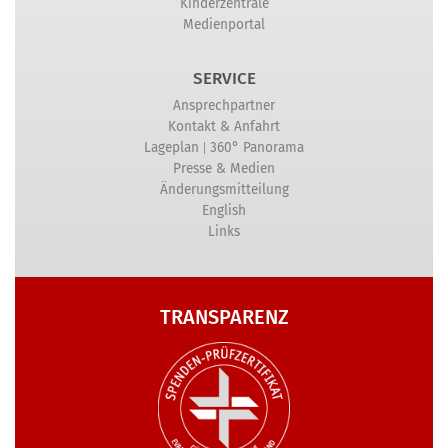
Kinderzentrale
Medienportal
SERVICE
Ansprechpartner
Kontakt & Anfahrt
|
Lageplan
360° Panorama
Presse & Medien
Änderungsmitteilung
English
Links
TRANSPARENZ