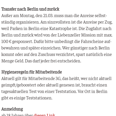
Trans­fer nach Ber­lin und zurück
Außer am Mon­tag, den 21.03. muss man die Anrei­se selbst­
stän­dig orga­ni­sie­ren. Am sinn­volls­ten ist die Anrei­se per Zug,
weil Par­ken in Ber­lin eine Kata­stro­phe ist. Die Zug­fahrt nach
Ber­lin und zurück wird von der Lie­ben­zel­ler Mis­si­on mit max.
100 € gespon­sert. Dafür bit­te unbe­dingt die Fahr­schei­ne auf­
be­wah­ren und spä­ter ein­rei­chen. Wer güns­ti­ger nach Ber­lin
kommt oder auf den Zuschuss ver­zich­tet, spart natür­lich eine
Men­ge Geld. Das darf jeder frei entscheiden.
Hygie­ne­re­geln für Mitarbeitende
Aktu­ell gilt für Mit­ar­bei­ten­de 3G, das heißt, wer nicht aktu­ell
geimpft/geboostert oder aktu­ell gene­sen ist, braucht einen
tages­ak­tu­el­len Test von einer Test­sta­ti­on. Vor Ort in Ber­lin
gibt es eini­ge Teststationen.
Anmel­dung
ab 18 Jah­ren über
die­sen Link
.