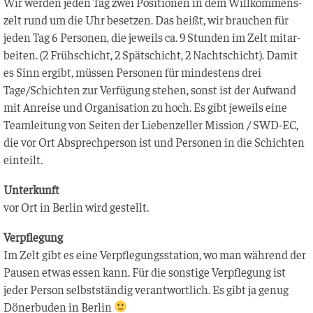
Wir wer­den jeden Tag zwei Posi­tio­nen in dem Will­kom­mens­
zelt rund um die Uhr beset­zen. Das heißt, wir brau­chen für
jeden Tag 6 Per­so­nen, die jeweils ca. 9 Stun­den im Zelt mit­ar­
bei­ten. (2 Früh­schicht, 2 Spät­schicht, 2 Nacht­schicht). Damit
es Sinn ergibt, müs­sen Per­so­nen für min­des­tens drei
Tage/Schichten zur Ver­fü­gung ste­hen, sonst ist der Auf­wand
mit Anrei­se und Orga­ni­sa­ti­on zu hoch. Es gibt jeweils eine
Team­lei­tung von Sei­ten der Lie­ben­zel­ler Mis­si­on / SWD-EC,
die vor Ort Absprech­per­son ist und Per­so­nen in die Schich­ten
einteilt.
Unter­kunft
vor Ort in Ber­lin wird gestellt.
Ver­pfle­gung
Im Zelt gibt es eine Ver­pfle­gungs­sta­ti­on, wo man wäh­rend der
Pau­sen etwas essen kann. Für die sons­ti­ge Ver­pfle­gung ist
jeder Per­son selbst­stän­dig ver­ant­wort­lich. Es gibt ja genug
Döner­bu­den in Berlin