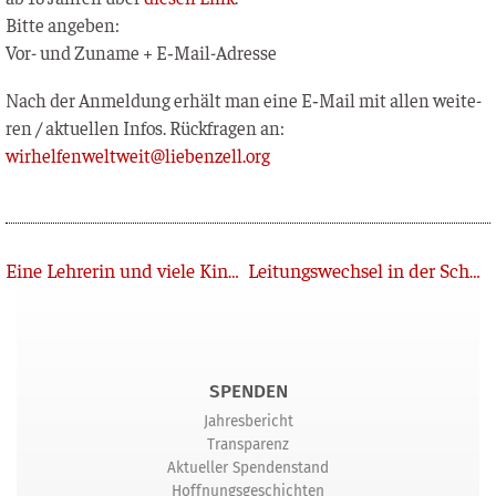
Bit­te angeben:
Vor- und Zuna­me + E‑Mail-Adres­se
Nach der Anmel­dung erhält man eine E‑Mail mit allen wei­te­
ren / aktu­el­len Infos. Rück­fra­gen an:
wirhelfenweltweit@liebenzell.org
Zurück
Eine Lehrerin und viele Kinder
Leitungswechsel in der Schwesternschaft
SPENDEN
Jahresbericht
Transparenz
Aktueller Spendenstand
Hoffnungsgeschichten