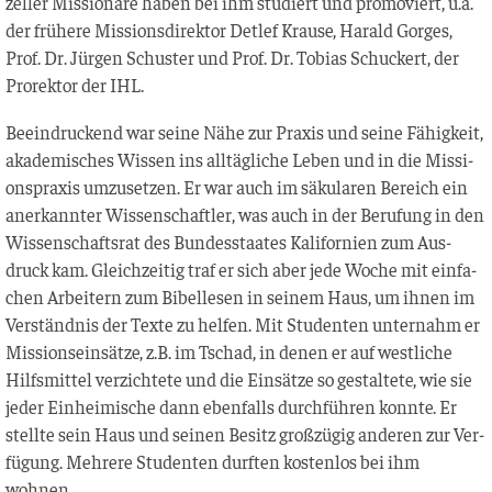
zel­ler Mis­sio­na­re haben bei ihm stu­diert und pro­mo­viert, u.a.
der frü­he­re Mis­si­ons­di­rek­tor Det­lef Krau­se, Harald Gor­ges,
Prof. Dr. Jür­gen Schus­ter und Prof. Dr. Tobi­as Schu­ckert, der
Pro­rek­tor der IHL.
Beein­dru­ckend war sei­ne Nähe zur Pra­xis und sei­ne Fähig­keit,
aka­de­mi­sches Wis­sen ins all­täg­li­che Leben und in die Mis­si­
ons­pra­xis umzu­set­zen. Er war auch im säku­la­ren Bereich ein
aner­kann­ter Wis­sen­schaft­ler, was auch in der Beru­fung in den
Wis­sen­schafts­rat des Bun­des­staa­tes Kali­for­ni­en zum Aus­
druck kam. Gleich­zei­tig traf er sich aber jede Woche mit ein­fa­
chen Arbei­tern zum Bibel­le­sen in sei­nem Haus, um ihnen im
Ver­ständ­nis der Tex­te zu hel­fen. Mit Stu­den­ten unter­nahm er
Mis­si­ons­ein­sät­ze, z.B. im Tschad, in denen er auf west­li­che
Hilfs­mit­tel ver­zich­te­te und die Ein­sät­ze so gestal­te­te, wie sie
jeder Ein­hei­mi­sche dann eben­falls durch­füh­ren konn­te. Er
stell­te sein Haus und sei­nen Besitz groß­zü­gig ande­ren zur Ver­
fü­gung. Meh­re­re Stu­den­ten durf­ten kos­ten­los bei ihm
wohnen.