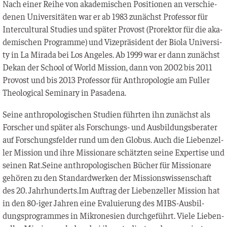
Nach einer Rei­he von aka­de­mi­schen Posi­tio­nen an ver­schie­
de­nen Uni­ver­si­tä­ten war er ab 1983 zunächst Pro­fes­sor für
Inter­cul­tu­ral Stu­dies und spä­ter Pro­vost (Pro­rek­tor für die aka­
de­mi­schen Pro­gram­me) und Vize­prä­si­dent der Bio­la Uni­ver­si­
ty in La Mira­da bei Los Ange­les. Ab 1999 war er dann zunächst
Dekan der School of World Mis­si­on, dann von 2002 bis 2011
Pro­vost und bis 2013 Pro­fes­sor für Anthro­po­lo­gie am Ful­ler
Theo­lo­gi­cal Semi­na­ry in Pasadena.
Sei­ne anthro­po­lo­gi­schen Stu­di­en führ­ten ihn zunächst als
For­scher und spä­ter als For­schungs- und Aus­bil­dungs­be­ra­ter
auf For­schungs­fel­der rund um den Glo­bus. Auch die Lie­ben­zel­
ler Mis­si­on und ihre Mis­sio­na­re schätz­ten sei­ne Exper­ti­se und
sei­nen Rat.Seine anthro­po­lo­gi­schen Bücher für Mis­sio­na­re
gehö­ren zu den Stan­dard­wer­ken der Mis­si­ons­wis­sen­schaft
des 20. Jahrhunderts.Im Auf­trag der Lie­ben­zel­ler Mis­si­on hat
in den 80-iger Jah­ren eine Eva­lu­ie­rung des MIBS-Aus­bil­
dungs­pro­gram­mes in Mikro­ne­si­en durch­ge­führt. Vie­le Lie­ben­