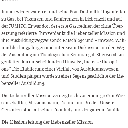
Immer wie­der waren er und sei­ne Frau Dr. Judith Lin­gen­fel­ter
zu Gast bei Tagun­gen und Kon­fe­ren­zen in Lie­ben­zell und auf
der JUMIKO. Er war dort der ers­te Gast­red­ner, der ohne Über­
set­zung refe­rier­te. Ihm ver­dankt die Lie­ben­zel­ler Mis­si­on und
ihre Aus­bil­dung weg­wei­sen­de Rat­schlä­ge und Hin­wei­se. Wäh­
rend der lang­jäh­ri­gen und inten­si­ven Dis­kus­si­on um den Weg
der Aus­bil­dung am Theo­lo­gi­schen Semi­nar gab Sher­wood Lin­
gen­fel­ter den ent­schei­den­den Hin­weis: „Increase the opti­
ons!“ Die Eta­blie­rung einer Viel­falt von Aus­bil­dungs­we­gen
und Stu­di­en­gän­gen wur­de zu einer Segens­ge­schich­te der Lie­
ben­zel­ler Ausbildung.
Die Lie­ben­zel­ler Mis­si­on ver­neigt sich vor einem gro­ßen Wis­
sen­schaft­ler, Mis­si­ons­mann, Freund und Bru­der. Unse­re
Gedan­ken sind bei sei­ner Frau Judy und der gan­zen Familie.
Die Mis­si­ons­lei­tung der Lie­ben­zel­ler Mission