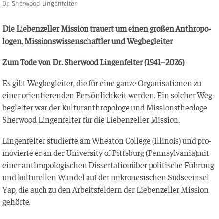
Dr. Sherwood Lingenfelter
Die Lie­ben­zel­ler Mis­si­on trau­ert um einen gro­ßen Anthro­po­
lo­gen, Mis­si­ons­wis­sen­schaft­ler und Wegbegleiter
Zum Tode von Dr. Sher­wood Lin­gen­fel­ter (1941–2026)
Es gibt Weg­be­glei­ter, die für eine gan­ze Orga­ni­sa­tio­nen zu
einer ori­en­tie­ren­den Per­sön­lich­keit wer­den. Ein sol­cher Weg­
be­glei­ter war der Kul­tur­anthro­po­lo­ge und Mis­si­ons­theo­lo­ge
Sher­wood Lin­gen­fel­ter für die Lie­ben­zel­ler Mission.
Lin­gen­fel­ter stu­dier­te am Whea­ton Col­lege (Illi­nois) und pro­
mo­vier­te er an der Uni­ver­si­ty of Pitts­burg (Pennsylvania)mit
einer anthro­po­lo­gi­schen Dis­ser­ta­ti­onüber poli­ti­sche Füh­rung
und kul­tu­rel­len Wan­del auf der mikro­ne­si­schen Süd­see­insel
Yap, die auch zu den Arbeits­fel­dern der Lie­ben­zel­ler Mis­si­on
gehörte.