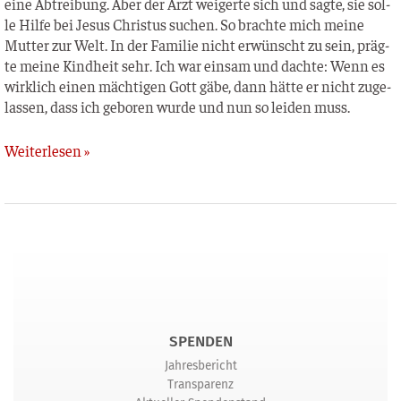
eine Abtrei­bung. Aber der Arzt wei­ger­te sich und sag­te, sie sol­
le Hil­fe bei Jesus Chris­tus suchen. So brach­te mich mei­ne
Mut­ter zur Welt. In der Fami­lie nicht erwünscht zu sein, präg­
te mei­ne Kind­heit sehr. Ich war ein­sam und dach­te: Wenn es
wirk­lich einen mäch­ti­gen Gott gäbe, dann hät­te er nicht zuge­
las­sen, dass ich gebo­ren wur­de und nun so lei­den muss.
Weiterlesen »
SPENDEN
Jahresbericht
Transparenz