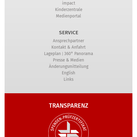
impact
Kinderzentrale
Medienportal
SERVICE
Ansprechpartner
Kontakt & Anfahrt
|
Lageplan
360° Panorama
Presse & Medien
Änderungsmitteilung
English
Links
TRANSPARENZ