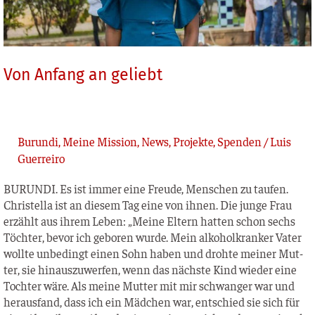
Von Anfang an geliebt
Burundi
,
Meine Mission
,
News
,
Projekte
,
Spenden
/
Luis
Guerreiro
BURUNDI. Es ist immer eine Freu­de, Men­schen zu tau­fen.
Christel­la ist an die­sem Tag eine von ihnen. Die jun­ge Frau
erzählt aus ihrem Leben: „Mei­ne Eltern hat­ten schon sechs
Töch­ter, bevor ich gebo­ren wur­de. Mein alko­hol­kran­ker Vater
woll­te unbe­dingt einen Sohn haben und droh­te mei­ner Mut­
ter, sie hin­aus­zu­wer­fen, wenn das nächs­te Kind wie­der eine
Toch­ter wäre. Als mei­ne Mut­ter mit mir schwan­ger war und
her­aus­fand, dass ich ein Mäd­chen war, ent­schied sie sich für