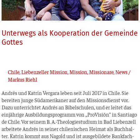
Unterwegs als Kooperation der Gemeinde
Gottes
Chile
,
Liebenzeller Mission
,
Mission
,
Missionare
,
News
/
Markus Riehl
Andrés und Kat­rin Ver­ga­ra leben seit Juli 2017 in Chi­le. Sie
berei­ten jun­ge Süd­ame­ri­ka­ner auf den Mis­si­ons­dienst vor.
Dazu unter­rich­tet Andrés an Bibel­schu­len, und er lei­tet das
ein­jäh­ri­ge Aus­bil­dungs­pro­gramm von „Pro­Vi­sión“ in Sant­ia­go
de Chi­le. Vor sei­nem B. A.-Theologiestudium in Bad Lie­ben­zell
arbei­te­te Andrés in sei­ner chi­le­ni­schen Hei­mat als Buch­hal­
ter. Kat­rin kommt aus Nagold und ist aus­ge­bil­de­te Bank­fach­