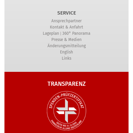
SERVICE
Ansprechpartner
Kontakt & Anfahrt
|
Lageplan
360° Panorama
Presse & Medien
Änderungsmitteilung
English
Links
TRANSPARENZ