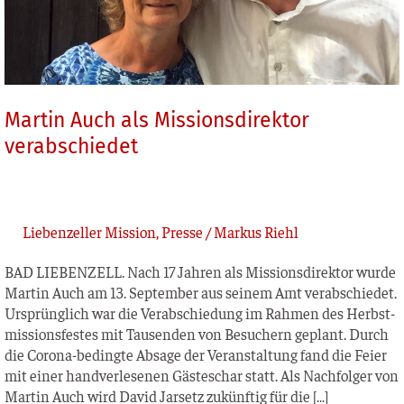
Martin Auch als Missionsdirektor
verabschiedet
Liebenzeller Mission
,
Presse
/
Markus Riehl
BAD LIEBENZELL. Nach 17 Jah­ren als Mis­si­ons­di­rek­tor wur­de
Mar­tin Auch am 13. Sep­tem­ber aus sei­nem Amt ver­ab­schie­det.
Ursprüng­lich war die Ver­ab­schie­dung im Rah­men des Herbst­
mis­si­ons­fes­tes mit Tau­sen­den von Besu­chern geplant. Durch
die Coro­­na-bedin­g­­te Absa­ge der Ver­an­stal­tung fand die Fei­er
mit einer hand­ver­le­se­nen Gäs­te­schar statt. Als Nach­fol­ger von
Mar­tin Auch wird David Jar­setz zukünf­tig für die […]