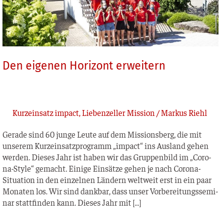
Den eigenen Horizont erweitern
Kurzeinsatz impact
,
Liebenzeller Mission
/
Markus Riehl
Gera­de sind 60 jun­ge Leu­te auf dem Mis­si­ons­berg, die mit
unse­rem Kurz­ein­satz­pro­gramm „impact“ ins Aus­land gehen
wer­den. Die­ses Jahr ist haben wir das Grup­pen­bild im „Coro­­
na-Style“ gemacht. Eini­ge Ein­sät­ze gehen je nach Coro­­na-
Situa­­ti­on in den ein­zel­nen Län­dern welt­weit erst in ein paar
Mona­ten los. Wir sind dank­bar, dass unser Vor­be­rei­tungs­se­mi­
nar statt­fin­den kann. Die­ses Jahr mit […]