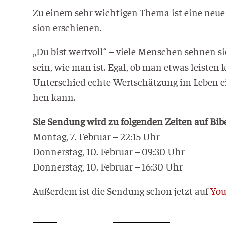
Zu einem sehr wich­ti­gen The­ma ist eine neue 
si­on erschienen.
„Du bist wert­voll“ – vie­le Men­schen seh­nen
sein, wie man ist. Egal, ob man etwas leis­ten
Unter­schied ech­te Wert­schät­zung im Leben ei
hen kann.
Sie Sen­dung wird zu fol­gen­den Zei­ten auf Bib
Mon­tag, 7. Febru­ar – 22:15 Uhr
Don­ners­tag, 10. Febru­ar – 09:30 Uhr
Don­ners­tag, 10. Febru­ar – 16:30 Uhr
Außer­dem ist die Sen­dung schon jetzt auf
You