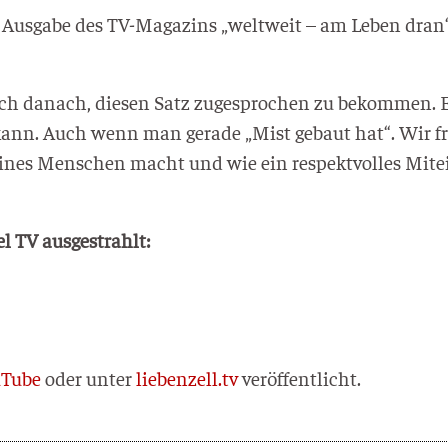
Aus­ga­be des TV-Maga­zins „welt­weit – am Leben dran“ d
 sich danach, die­sen Satz zuge­spro­chen zu bekom­men.
 kann. Auch wenn man gera­de „Mist gebaut hat“. Wir f
nes Men­schen macht und wie ein respekt­vol­les Mit­ein
el TV ausgestrahlt:
­Tube
oder unter
liebenzell.tv
veröffentlicht.