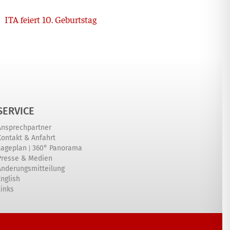
Nächster
ITA feiert 10. Geburtstag
SERVICE
Ansprechpartner
Kontakt & Anfahrt
|
Lageplan
360° Panorama
Presse & Medien
Änderungsmitteilung
English
Links