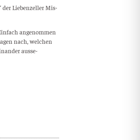
er Lie­ben­zel­ler Mis­
 Ein­fach ange­nom­men
ra­gen nach, wel­chen
­an­der aus­se­