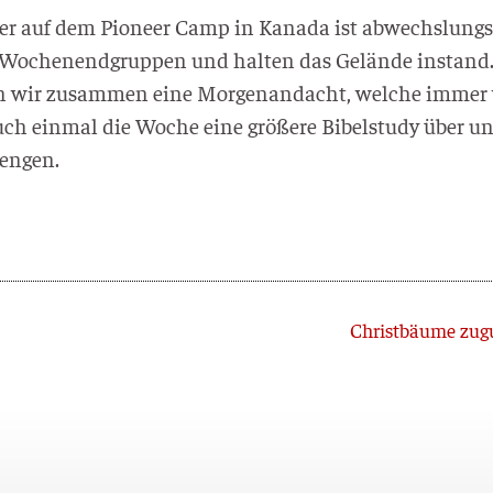
ier auf dem Pio­neer Camp in Kana­da ist abwechs­lungs­
 Wochen­end­grup­pen und hal­ten das Gelän­de instand
en wir zusam­men eine Mor­gen­an­dacht, wel­che immer wi
h ein­mal die Woche eine grö­ße­re Bibel­stu­dy über unt
lengen.
Christbäume zugu