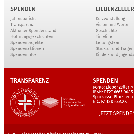
SPENDEN
LIEBENZELLER
Jahresbericht
Kurzvorstellung
Transparenz
Vision und Werte
Aktueller Spendenstand
Geschichte
Hoffnungsgeschichten
Timeline
Spendenprojekte
Leitungsteam
Spendenaktionen
Struktur und Träger
Spendeninfos
Kinder- und Jugend
TRANSPARENZ
SPENDEN
Konto: Liebenzeller M
IBAN: DE27 6665 0085
Sparkasse Pforzheim
BIC: PZHSDE66XXX
JETZT SPENDE