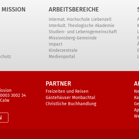
 MISSION
ARBEITSBEREICHE
Internat. Hochschule Liebenzell
Interkult. Theologische Akademie
Studien- und Lebensgemeinschaft
Missionsberg-Gemeinde
impact
Kinderzentrale
schutz
Medienportal
PARTNER
A
ission
Freizeiten und Reisen
N
 0003 3002 34
Gästehäuser Monbachtal
Ka
 Calw
Christliche Buchhandlung
Ge
Ap
W
N