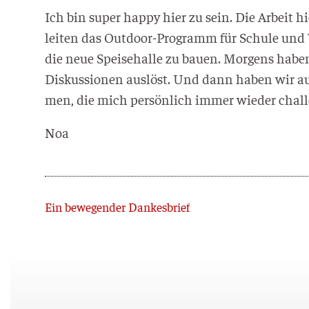
Ich bin super hap­py hier zu sein. Die Arbeit h
lei­ten das Out­door-Pro­gramm für Schu­le und
die neue Spei­se­hal­le zu bau­en. Mor­gens hab
Dis­kus­sio­nen aus­löst. Und dann haben wir auc
men, die mich per­sön­lich immer wie­der chal
Noa
Zurück
Ein bewegender Dankesbrief