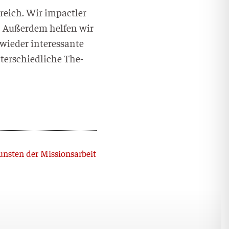
reich. Wir impact­ler
. Außer­dem hel­fen wir
e­der inter­es­san­te
er­schied­li­che The­
Nächster
nsten der Missionsarbeit