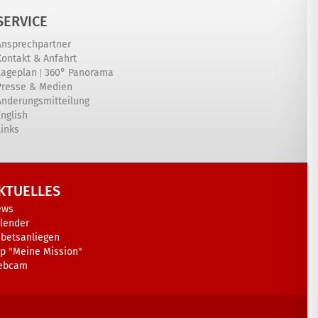
SERVICE
Ansprechpartner
Kontakt & Anfahrt
|
Lageplan
360° Panorama
Presse & Medien
Änderungsmitteilung
English
Links
KTUELLES
ews
lender
betsanliegen
p "Meine Mission"
ebcam