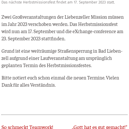
Das nächste Herbstmissionsfest findet am 17. September 2023 statt.
Zwei Groß­ver­an­stal­tun­gen der Lie­ben­zel­ler Mis­si­on müs­sen
im Jahr 2023 ver­scho­ben wer­den. Das Herbst­mis­si­ons­fest
wird nun am 17. Sep­tem­ber und die eXch­an­ge-con­fe­rence am
23. Sep­tem­ber 2023 stattfinden.
Grund ist eine weit­räu­mi­ge Stra­ßen­sper­rung in Bad Lie­ben­
zell auf­grund einer Lauf­ver­an­stal­tung am ursprüng­lich
geplan­ten Ter­min des Herbstmissionsfestes.
Bit­te notiert euch schon ein­mal die neu­en Ter­mi­ne. Vie­len
Dank für alles Verständnis.
Zurück
So schmeckt Teamwork!
„Gott hat es gut gemacht!“