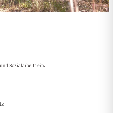
nd Sozi­al­ar­beit“ ein.
tz