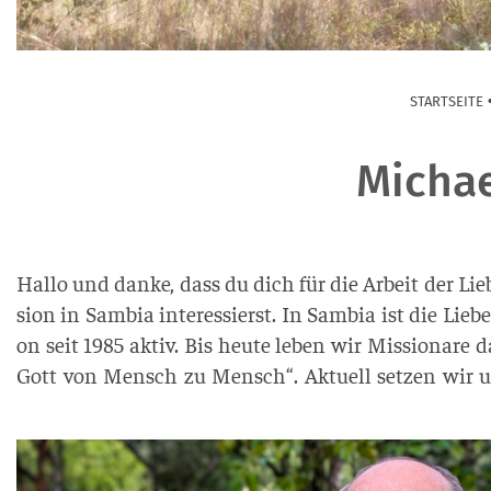
STARTSEITE
Michae
Hal­lo und dan­ke, dass du dich für die Arbeit der Lie­b
si­on in Sam­bia inter­es­sierst. In Sam­bia ist die Lie­ben
on seit 1985 aktiv. Bis heu­te leben wir Mis­sio­na­re 
Gott von Mensch zu Mensch“. Aktu­ell set­zen wir 