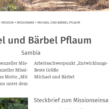
•
•
•
MISSION
MISSIONARE
MICHAEL UND BÄRBEL PFLAUM
l und Bärbel Pflaum
Sambia
en­zel­ler Mis­
Arbeits­schwer­punkt „Ent­wick­lungs- u
­zel­ler Mis­si­
Bes­te Grü­ße
das Mot­to „Mit
Micha­el und Bärbel
uns unter dem
Steckbrief zum Missionseinsa