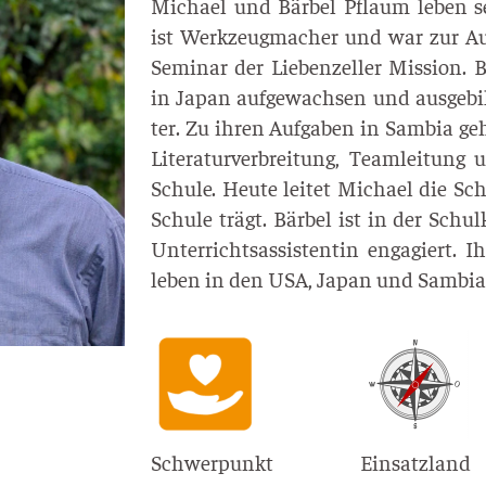
Micha­el und Bär­bel Pflaum leben se
ist Werk­zeug­ma­cher und war zur Aus
Semi­nar der Lie­ben­zel­ler Mis­si­on. B
in Japan auf­ge­wach­sen und aus­ge­bil
ter. Zu ihren Auf­ga­ben in Sam­bia gehör­
Lite­ra­tur­ver­brei­tung, Team­lei­tu
Schu­le. Heu­te lei­tet Micha­el die Sch
Schu­le trägt. Bär­bel ist in der Schu
Unter­richts­as­sis­ten­tin enga­giert. 
leben in den USA, Japan und Sambia
Schwerpunkt
Einsatzland