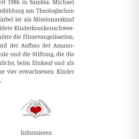
it 1986 in Sam­bia. Micha­el
­bil­dung am Theo­lo­gi­schen
är­bel ist als Mis­sio­nars­kind
­de­te Kin­der­kran­ken­schwes­
te die Fil­me­van­ge­li­sa­ti­on,
ng und der Auf­bau der Ama­no-
u­le und die Stif­tung, die die
l­kü­che, beim Ein­kauf und als
Ihre vier erwach­se­nen Kin­der
.
Informieren