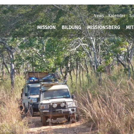
News
Kalender
So
MISSION
BILDUNG
MISSIONSBERG
MI