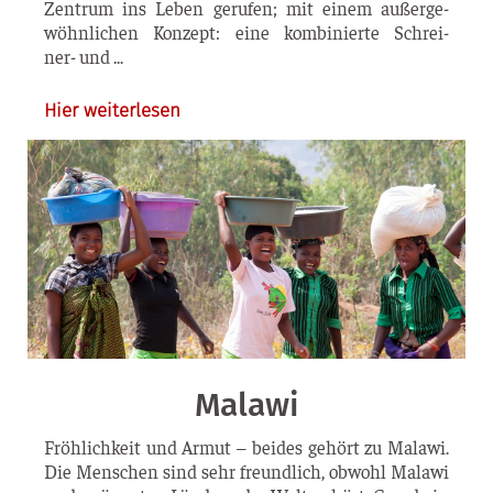
Zen­­trum ins Leben geru­fen; mit einem außer­ge­
wöhn­li­chen Kon­zept: eine kom­bi­nier­te Schrei­­
ner- und
Hier weiterlesen
Malawi
Fröh­lich­keit und Armut – bei­des gehört zu Mala­wi.
Die Men­schen sind sehr freund­lich, obwohl Mala­wi