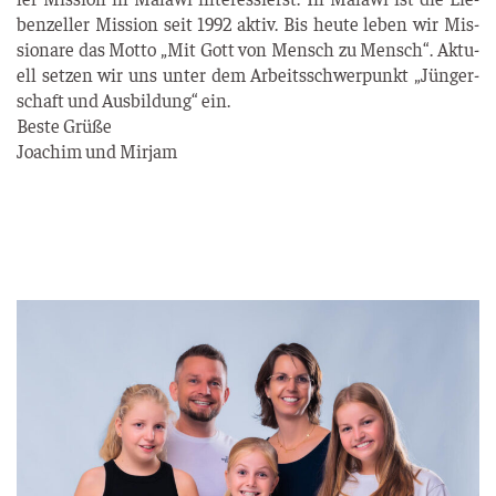
ben­zel­ler Mis­si­on seit 1992 aktiv. Bis heu­te leben wir Mis­
sio­na­re das Mot­to „Mit Gott von Mensch zu Mensch“. Aktu­
ell set­zen wir uns unter dem Arbeits­schwer­punkt „Jün­ger­
schaft und Aus­bil­dung“ ein.
Bes­te Grü­ße
Joa­chim und Mirjam