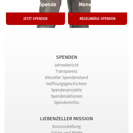
Einmalige Spende
Monatliche Hilfe
JETZT SPENDEN
REGELMÄßIG SPENDEN
SPENDEN
Jahresbericht
Transparenz
Aktueller Spendenstand
Hoffnungsgeschichten
Spendenprojekte
Spendenaktionen
Spendeninfos
LIEBENZELLER MISSION
Kurzvorstellung
Vision und Werte