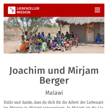
Zum
Inhalt
springen
Joachim und Mirjam
Berger
Malawi
Hal­lo und dan­ke, dass du dich für die Arbeit der Lie­ben­zel­
ler Mis­si­on in Mala­wi inter­es­sierst. In Mala­wi ist die Lie­