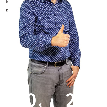
hören. Malawi braucht weiter unsere Unterstützung.
Daniel Mattmüller – ehemaliger Missionar in Malawi
50
25
€
€