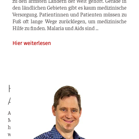
zu den ärms­ten Län­dern der Welt gehört. Gera­de in
den länd­li­chen Gebie­ten gibt es kaum medi­zi­ni­sche
Ver­sor­gung. Pati­en­tin­nen und Pati­en­ten müs­sen zu
Fuß oft lan­ge Wege zurück­le­gen, um medi­zi­ni­sche
Hil­fe zu fin­den. Mala­ria und Aids sind
Hier weiterlesen
Hilfe für die Ärmsten der
Armen in Malawi
Acht Jahre waren wir Missionare in Malawi. Viele
Menschen kämpfen dort ums tägliche Überleben. Wir
haben selbst erfahren, wie die Menschen dankbar sind,
wenn sie Hilfe für ihr Leben bekommen und von Jesus