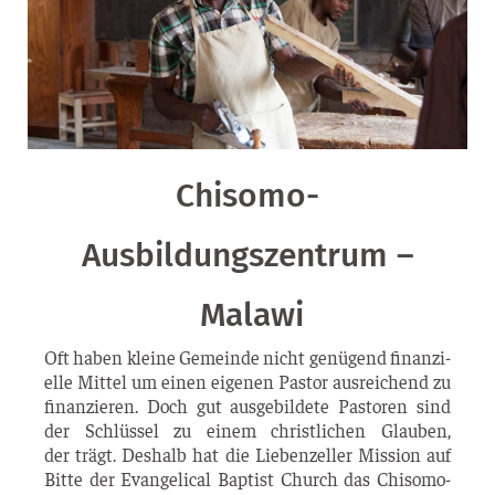
Chisomo-
Ausbildungszentrum –
Malawi
Oft haben klei­ne Gemein­de nicht genü­gend finan­zi­
el­le Mit­tel um einen eige­nen Pas­tor aus­rei­chend zu
finan­zie­ren. Doch gut aus­ge­bil­de­te Pas­to­ren sind
der Schlüs­sel zu einem christ­li­chen Glau­ben,
der trägt. Des­halb hat die Lie­ben­zel­ler Mis­si­on auf
Bit­te der Evan­ge­li­cal Bap­tist Church das Chiso­­mo-