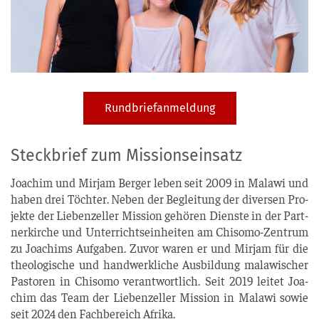
Rundbriefanmeldung
Steckbrief zum Missionseinsatz
Joa­chim und Mir­jam Ber­ger leben seit 2009 in Mala­wi und
haben drei Töch­ter. Neben der Beglei­tung der diver­sen Pro­
jek­te der Lie­ben­zel­ler Mis­si­on gehö­ren Diens­te in der Part­
ner­kir­che und Unter­richts­ein­hei­ten am Chiso­mo-Zen­trum
zu Joa­chims Auf­ga­ben. Zuvor waren er und Mir­jam für die
theo­lo­gi­sche und hand­werk­li­che Aus­bil­dung mala­wi­scher
Pas­to­ren in Chiso­mo ver­ant­wort­lich. Seit 2019 lei­tet Joa­
chim das Team der Lie­ben­zel­ler Mis­si­on in Mala­wi sowie
seit 2024 den Fach­be­reich Afrika.