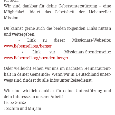
Wir sind dank­bar für dei­ne Gebets­un­ter­stüt­zung – eine
Mög­lich­keit bie­tet das Gebets­heft der Lie­ben­zel­ler
Mission.
Du kannst ger­ne auch die bei­den fol­gen­den Links nut­zen
und wei­ter­ge­ben.
• Link zu die­ser Mis­sio­nars-Web­sei­te:
www.liebenzell.org/berger
• Link zur Mis­sio­nars-Spen­den­sei­te:
www.liebenzell.org/spenden-berger
Oder viel­leicht sehen wir uns im nächs­ten Hei­mat­auf­ent­
halt in dei­ner Gemein­de? Wenn wir in Deutsch­land unter­
wegs sind, fin­dest du alle Infos unter Reisedienst.
Wir sind wirk­lich dank­bar für dei­ne Unter­stüt­zung und
dein Inter­es­se an unse­rer Arbeit!
Lie­be Grü­ße
Joa­chim und Mirjam