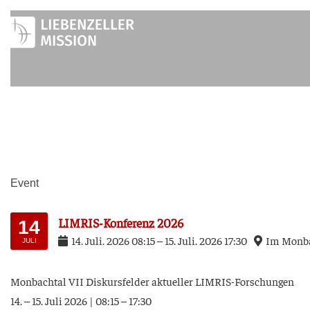
Zum
Inhalt
springen
Event
LIM­RIS-Kon­fe­renz 2026
14
14
.
Juli
.
2026
08:15
–
15
.
Juli
.
2026
17:30
Im Mon­bac
JULI
Mon­bach­tal VII Dis­kurs­fel­der aktu­el­ler LIMRIS-Forschungen
14. – 15. Juli 2026 | 08:15 – 17:30