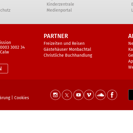
Kinderzentrale
schutz
Medienportal
PARTNER
A
ission
Freizeiten und Reisen
N
 0003 3002 34
Gästehäuser Monbachtal
Ka
 Calw
Christliche Buchhandlung
Ge
Ap
W
N
lärung
|
Cookies