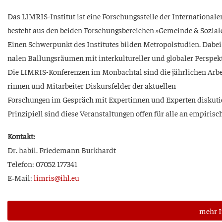
Das LIM­RIS-Insti­tut ist eine For­schungs­stel­le der Inter­na­tio­na­le
besteht aus den bei­den For­schungs­be­rei­chen »Gemein­de & Sozia­l
Einen Schwer­punkt des Insti­tu­tes bil­den Metro­pol­stu­di­en. Dabei ge
na­len Bal­lungs­räu­men mit inter­kul­tu­rel­ler und glo­ba­ler Perspek
Die LIM­RIS-Kon­fe­ren­zen im Mon­bach­tal sind die jähr­li­chen Arbeit
rin­nen und Mit­ar­bei­ter Dis­kurs­fel­der der aktuellen
For­schun­gen im Gespräch mit Exper­tin­nen und Exper­ten diskuti
Prin­zi­pi­ell sind die­se Ver­an­stal­tun­gen offen für alle an empi­ri­
Kon­takt:
Dr. habil. Friede­mann Burkhardt
Tele­fon: 07052 177341
E‑Mail:
limris@ihl.eu
mehr I