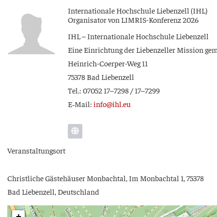
Inter­na­tio­na­le Hoch­schu­le Lie­ben­zell (IHL)
Orga­ni­sa­tor von LIM­RIS-Kon­fe­renz 2026
IHL – Inter­na­tio­na­le Hoch­schu­le Liebenzell
Eine Ein­rich­tung der Lie­ben­zel­ler Mis­si­on g
Hein­rich-Coer­per-Weg 11
75378 Bad Liebenzell
Tel.: 07052 17–7298 / 17–7299
E‑Mail:
info@ihl.eu
Ver­an­stal­tungs­ort
Christ­li­che Gäs­te­häu­ser Mon­bach­tal, Im Mon­bach­tal 1, 75378
Bad Lie­ben­zell, Deutschland
+