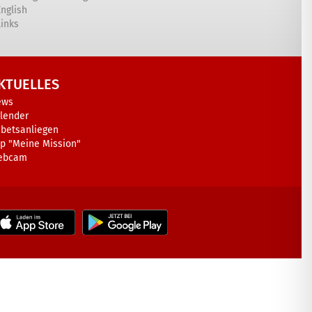
English
Links
KTUELLES
ews
lender
betsanliegen
p "Meine Mission"
ebcam