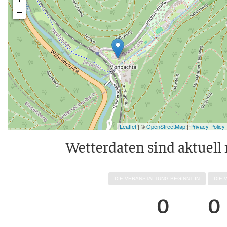
−
Leaflet
| ©
OpenStreetMap
|
Privacy Policy
Wet­ter­da­ten sind aktu­ell
DIE VER­AN­STAL­TUNG BEGINNT IN
DIE 
0
0