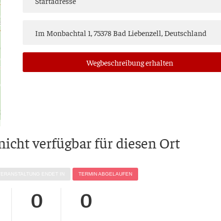
Weg­be­schrei­bung erhalten
 nicht ver­füg­bar für die­sen Ort
VER­AN­STAL­TUNG ENDET IN
TER­MIN ABGELAUFEN
0
0