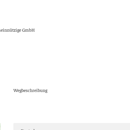
emein­nüt­zi­ge GmbH
Weg­be­schrei­bung