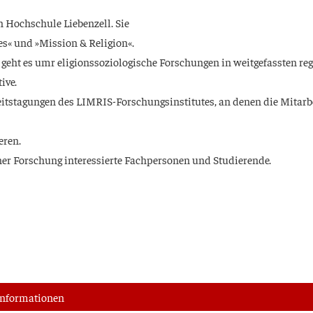
n Hoch­schu­le Lie­ben­zell. Sie
es« und »Mis­si­on & Religion«.
ht es umr eli­gi­ons­so­zio­lo­gi­sche For­schun­gen in weit­ge­fass­ten re
tive.
s­ta­gun­gen des LIM­RIS-For­schungs­in­sti­tu­tes, an denen die Mit­ar­be
eren.
scher For­schung inter­es­sier­te Fach­per­so­nen und Studierende.
nfor­ma­tio­nen