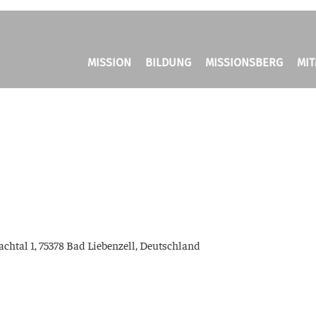
MISSION
BILDUNG
MISSIONSBERG
MI
h­tal 1, 75378 Bad Lie­ben­zell, Deutsch­land