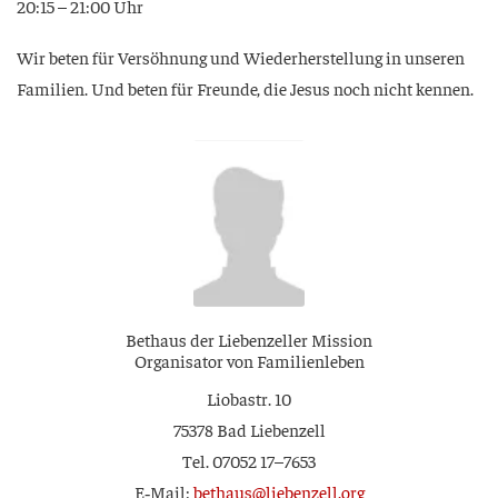
20:15 – 21:00 Uhr
Wir beten für Ver­söh­nung und Wie­der­her­stel­lung in unse­ren
Fami­li­en. Und beten für Freun­de, die Jesus noch nicht kennen.
Bet­haus der Lie­ben­zel­ler Mission
Orga­ni­sa­tor von Familienleben
Lio­bastr. 10
75378 Bad Liebenzell
Tel. 07052 17–7653
E‑Mail:
bethaus@liebenzell.org