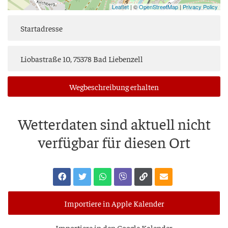
Leaflet
| ©
OpenStreetMap
|
Privacy Policy
Weg­be­schrei­bung erhalten
Wet­ter­da­ten sind aktu­ell nicht
ver­füg­bar für die­sen Ort
Importiere in Apple Kalender
Impor­tie­re in den Goog­le Kalender