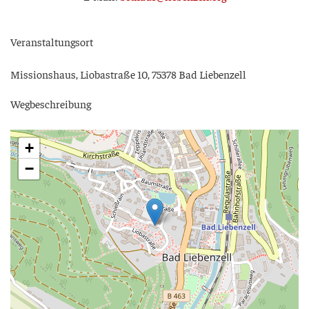
Ver­an­stal­tungs­ort
Mis­si­ons­haus, Lio­ba­stra­ße 10, 75378 Bad Liebenzell
Weg­be­schrei­bung
+
−