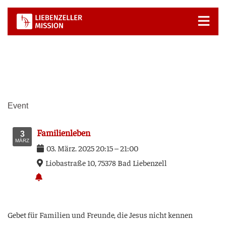
Zum
Inhalt
springen
Event
Fami­li­en­le­ben
3
MÄRZ
03
.
März
.
2025
20:15
–
21:00
Lio­ba­stra­ße 10, 75378 Bad Lie­ben­zell
Gebet für Fami­li­en und Freun­de, die Jesus nicht kennen