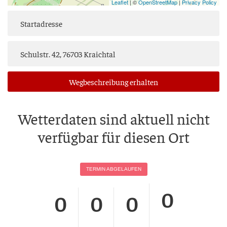
Leaflet
| ©
OpenStreetMap
|
Privacy Policy
Weg­be­schrei­bung erhalten
Wet­ter­da­ten sind aktu­ell nicht
ver­füg­bar für die­sen Ort
TER­MIN ABGELAUFEN
0
0
0
0