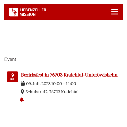
Zum
Inhalt
springen
Event
Bezirks­fest in 76703 Kraichtal-Unteröwisheim
9
JULI
09
.
Juli
.
2023
10:00
–
14:00
Schul­str. 42, 76703 Kraich­tal
—