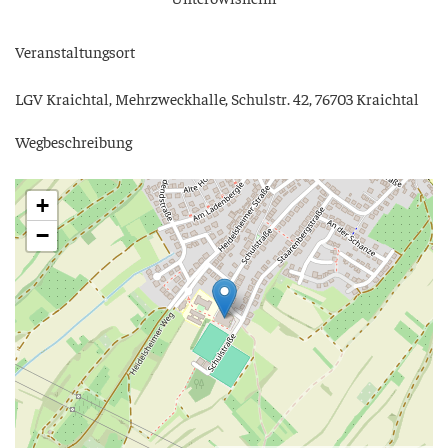
Ver­an­stal­tungs­ort
LGV Kraich­tal, Mehr­zweck­hal­le, Schul­str. 42, 76703 Kraichtal
Weg­be­schrei­bung
+
−