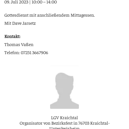
09. Juli 2023 | 10:00 – 14:00
Got­tes­dienst mit anschlie­ßen­dem Mittagessen.
Mit Dave Jarsetz
Kon­takt:
Tho­mas Vaßen
Tele­fon: 07251 3667906
LGV Kraich­tal
Orga­ni­sa­tor von Bezirks­fest in 76703 Kraichtal-
Unteröwisheim