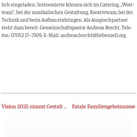
lich ein­ge­la­den: Inter­es­sier­te kön­nen sich im Cate­ring, „Wort­
team“, bei der musi­ka­li­schen Gestal­tung, Krea­tiv­team, bei der
Tech­nik und beim Auf­bau ein­brin­gen. Als Ansprech­part­ner
steht dazu bereit: Gemein­schafts­pas­tor Andre­as Brecht, Tele­
fon: 07052 17–7309, E‑Mail: andreas.brecht@liebenzell.org.
Zurück
Vision 2025 nimmt Gestalt an
Fatale Familiengeheimnisse