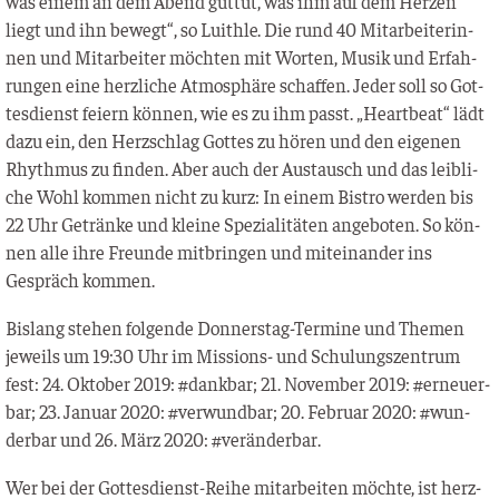
was einem an dem Abend gut­tut, was ihm auf dem Her­zen
liegt und ihn bewegt“, so Luith­le. Die rund 40 Mit­ar­bei­te­rin­
nen und Mit­ar­bei­ter möch­ten mit Wor­ten, Musik und Erfah­
run­gen eine herz­li­che Atmo­sphä­re schaf­fen. Jeder soll so Got­
tes­dienst fei­ern kön­nen, wie es zu ihm passt. „Heart­beat“ lädt
dazu ein, den Herz­schlag Got­tes zu hören und den eige­nen
Rhyth­mus zu fin­den. Aber auch der Aus­tausch und das leib­li­
che Wohl kom­men nicht zu kurz: In einem Bis­tro wer­den bis
22 Uhr Geträn­ke und klei­ne Spe­zia­li­tä­ten ange­bo­ten. So kön­
nen alle ihre Freun­de mit­brin­gen und mit­ein­an­der ins
Gespräch kommen.
Bis­lang ste­hen fol­gen­de Don­ners­tag-Ter­mi­ne und The­men
jeweils um 19:30 Uhr im Mis­si­ons- und Schu­lungs­zen­trum
fest: 24. Okto­ber 2019: #dank­bar; 21. Novem­ber 2019: #erneu­er­
bar; 23. Janu­ar 2020: #ver­wund­bar; 20. Febru­ar 2020: #wun­
der­bar und 26. März 2020: #ver­än­der­bar.
Wer bei der Got­tes­dienst-Rei­he mit­ar­bei­ten möch­te, ist herz­