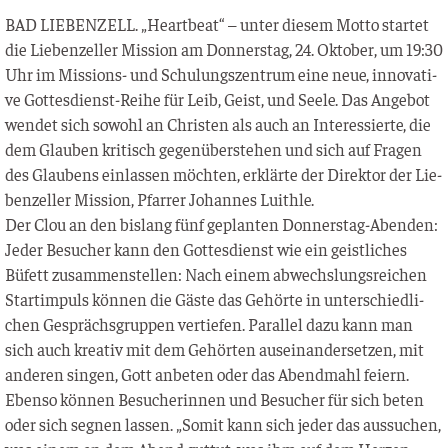
BAD LIEBENZELL. „Heart­beat“ – unter die­sem Mot­to star­tet
die Lie­ben­zel­ler Mis­si­on am Don­ners­tag, 24. Okto­ber, um 19:30
Uhr im Mis­si­ons- und Schu­lungs­zen­trum eine neue, inno­va­ti­
ve Got­tes­dienst-Rei­he für Leib, Geist, und See­le. Das Ange­bot
wen­det sich sowohl an Chris­ten als auch an Inter­es­sier­te, die
dem Glau­ben kri­tisch gegen­über­ste­hen und sich auf Fra­gen
des Glau­bens ein­las­sen möch­ten, erklär­te der Direk­tor der Lie­
ben­zel­ler Mis­si­on, Pfar­rer Johan­nes Luithle.
Der Clou an den bis­lang fünf geplan­ten Don­ners­tag-Aben­den:
Jeder Besu­cher kann den Got­tes­dienst wie ein geist­li­ches
Büfett zusam­men­stel­len: Nach einem abwechs­lungs­rei­chen
Start­im­puls kön­nen die Gäs­te das Gehör­te in unter­schied­li­
chen Gesprächs­grup­pen ver­tie­fen. Par­al­lel dazu kann man
sich auch krea­tiv mit dem Gehör­ten aus­ein­an­der­set­zen, mit
ande­ren sin­gen, Gott anbe­ten oder das Abend­mahl fei­ern.
Eben­so kön­nen Besu­che­rin­nen und Besu­cher für sich beten
oder sich seg­nen las­sen. „Somit kann sich jeder das aus­su­chen,