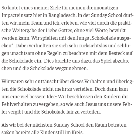
So lau­tet eines mei­ner Zie­le für mei­nen drei­mo­na­ti­gen
Impactein­satz hier in Ban­gla­desch. In der Sun­day School durf­
ten wir, mein Team und ich, erle­ben, wie viel durch die prak­ti­
sche Wei­ter­ga­be der Lie­be Got­tes, ohne viel Wor­te, bewirkt
wer­den kann. Wir spiel­ten mit den Jungs „Scho­ko­la­de aus­pa­
cken“. Dabei ver­hiel­ten sie sich sehr rück­sichts­los und schlu­
gen unacht­sam ohne Regeln zu beach­ten mit dem Besteck auf
die Scho­ko­la­de ein. Dies brach­te uns dazu, das Spiel abzu­bre­
chen und die Scho­ko­la­de wegzunehmen.
Wir waren sehr ent­täuscht über die­ses Ver­hal­ten und über­leg­
ten die Scho­ko­la­de nicht mehr zu ver­tei­len. Doch dann kam
uns eine viel bes­se­re Idee: Wir beschlos­sen den Kin­dern ihr
Fehl­ver­hal­ten zu ver­ge­ben, so wie auch Jesus uns unse­re Feh­
ler ver­gibt und die Scho­ko­la­de fair zu verteilen.
Als wir bei der nächs­ten Sun­day School den Raum betra­ten
saßen bereits alle Kin­der still im Kreis.