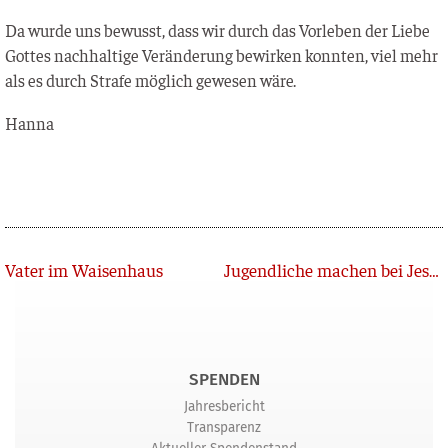
Da wur­de uns bewusst, dass wir durch das Vor­le­ben der Lie­be
Got­tes nach­hal­ti­ge Ver­än­de­rung bewir­ken konn­ten, viel mehr
als es durch Stra­fe mög­lich gewe­sen wäre.
Han­na
Zurück
Vater im Waisenhaus
Jugendliche machen bei JesusHouse einen Start in ein neues Leben
SPENDEN
Jahresbericht
Transparenz