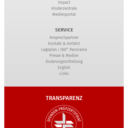
impact
Kinderzentrale
Medienportal
SERVICE
Ansprechpartner
Kontakt & Anfahrt
|
Lageplan
360° Panorama
Presse & Medien
Änderungsmitteilung
English
Links
TRANSPARENZ