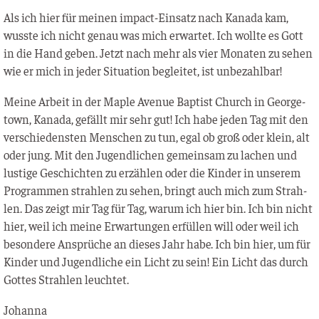
Als ich hier für mei­nen impact-Ein­satz nach Kana­da kam,
wuss­te ich nicht genau was mich erwar­tet. Ich woll­te es Gott
in die Hand geben. Jetzt nach mehr als vier Mona­ten zu sehen
wie er mich in jeder Situa­ti­on beglei­tet, ist unbezahlbar!
Mei­ne Arbeit in der Map­le Ave­nue Bap­tist Church in George­
town, Kana­da, gefällt mir sehr gut! Ich habe jeden Tag mit den
ver­schie­dens­ten Men­schen zu tun, egal ob groß oder klein, alt
oder jung. Mit den Jugend­li­chen gemein­sam zu lachen und
lus­ti­ge Geschich­ten zu erzäh­len oder die Kin­der in unse­rem
Pro­gram­men strah­len zu sehen, bringt auch mich zum Strah­
len. Das zeigt mir Tag für Tag, war­um ich hier bin. Ich bin nicht
hier, weil ich mei­ne Erwar­tun­gen erfül­len will oder weil ich
beson­de­re Ansprü­che an die­ses Jahr habe. Ich bin hier, um für
Kin­der und Jugend­li­che ein Licht zu sein! Ein Licht das durch
Got­tes Strah­len leuchtet.
Johan­na