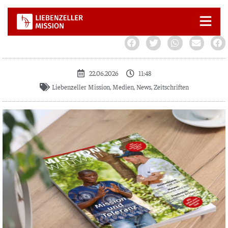
Zum
Inhalt
springen
22.06.2026
11:48
Liebenzeller Mission
,
Medien
,
News
,
Zeitschriften