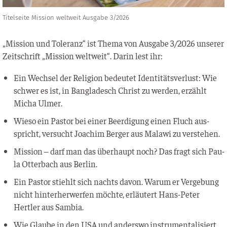
Titelseite Mission weltweit Ausgabe 3/2026
„Mis­si­on und Tole­ranz“ ist The­ma von Aus­ga­be 3/2026 unse­rer
Zeit­schrift „Mis­si­on welt­weit“. Dar­in lest ihr:
Ein Wech­sel der Reli­gi­on bedeu­tet Iden­ti­täts­ver­lust: Wie
schwer es ist, in Ban­gla­desch Christ zu wer­den, erzählt
Micha Ulmer.
Wie­so ein Pas­tor bei einer Beer­di­gung einen Fluch aus­
spricht, ver­sucht Joa­chim Ber­ger aus Mala­wi zu verstehen.
Mis­si­on – darf man das über­haupt noch? Das fragt sich Pau­
la Otter­bach aus Berlin.
Ein Pas­tor stiehlt sich nachts davon. War­um er Ver­ge­bung
nicht hin­ter­her­wer­fen möch­te, erläu­tert Hans-Peter
Hertler aus Sambia.
Wie Glau­be in den USA und anders­wo instru­men­ta­li­siert