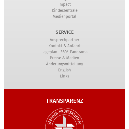
impact
Kinderzentrale
Medienportal
SERVICE
Ansprechpartner
Kontakt & Anfahrt
|
Lageplan
360° Panorama
Presse & Medien
Änderungsmitteilung
English
Links
TRANSPARENZ