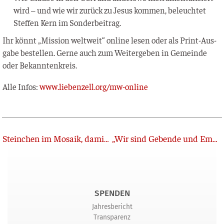
wird – und wie wir zurück zu Jesus kom­men, beleuch­tet
Stef­fen Kern im Sonderbeitrag.
Ihr könnt „Mis­si­on welt­weit“ online lesen oder als Print-Aus­
ga­be bestel­len. Ger­ne auch zum Wei­ter­ge­ben in Gemein­de
oder Bekanntenkreis.
Alle Infos:
www.liebenzell.org/mw-online
Zurück
Steinchen im Mosaik, damit Menschen Jesus finden
„Wir sind Gebende und Empfangende“
SPENDEN
Jahresbericht
Transparenz