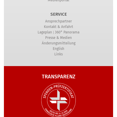
Medienportal
SERVICE
Ansprechpartner
Kontakt & Anfahrt
|
Lageplan
360° Panorama
Presse & Medien
Änderungsmitteilung
English
Links
TRANSPARENZ