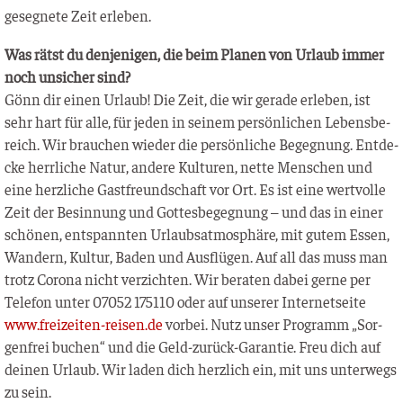
geseg­ne­te Zeit erleben.
Was rätst du den­je­ni­gen, die beim Pla­nen von Urlaub immer
noch unsi­cher sind?
Gönn dir einen Urlaub! Die Zeit, die wir gera­de erle­ben, ist
sehr hart für alle, für jeden in sei­nem per­sön­li­chen Lebens­be­
reich. Wir brau­chen wie­der die per­sön­li­che Begeg­nung. Ent­de­
cke herr­li­che Natur, ande­re Kul­tu­ren, net­te Men­schen und
eine herz­li­che Gast­freund­schaft vor Ort. Es ist eine wert­vol­le
Zeit der Besin­nung und Got­tes­be­geg­nung – und das in einer
schö­nen, ent­spann­ten Urlaubs­at­mo­sphä­re, mit gutem Essen,
Wan­dern, Kul­tur, Baden und Aus­flü­gen. Auf all das muss man
trotz Coro­na nicht ver­zich­ten. Wir bera­ten dabei ger­ne per
Tele­fon unter 07052 175110 oder auf unse­rer Inter­net­sei­te
www.freizeiten-reisen.de
vor­bei. Nutz unser Pro­gramm „Sor­
gen­frei buchen“ und die Geld-zurück-Garan­tie. Freu dich auf
dei­nen Urlaub. Wir laden dich herz­lich ein, mit uns unter­wegs
zu sein.