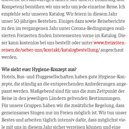
Kom­pe­tenz bemü­hen wir uns sehr um jede ein­zel­ne Rei­se. Ich
emp­feh­le sehr unse­ren Kata­log. Wir fei­ern in die­sem Jahr
unser 50-jäh­ri­ges Bestehen. Eini­ges dazu sowie Rei­se­be­rich­te
zu den im ver­gan­ge­nen Jahr unter Coro­na-Bedin­gun­gen rea­li­
sier­ten Frei­zei­ten fin­den Inter­es­sen­ten vor­ne im Kata­log. Die­
ser kann kos­ten­los bei uns bestellt oder unter
www.freizeiten-
reisen.de/ueber-uns/kontakt/katalogbestellung/
ange­schaut
werden.
Wie sieht euer Hygie­ne-Kon­zept aus?
Hotels, Bus- und Flug­ge­sell­schaf­ten haben gute Hygie­ne-Kon­
zep­te, die stän­dig an die ent­spre­chen­den Anfor­de­run­gen ange­
passt wer­den. Maß­ge­bend sind für uns die zum Zeit­punkt der
Rei­se in den jewei­li­gen Län­dern gel­ten­den Bestim­mun­gen.
Für unse­re Grup­pen haben wir die zusätz­li­che Rege­lung, dass
gemein­sa­mes Sin­gen nur im Frei­en mög­lich ist. Wir tun unser
Bes­tes und arbei­ten täg­lich inten­siv dafür, dass mög­lichst vie­
le mit uns in die­sem Jahr sicher ver­rei­sen kön­nen und eine