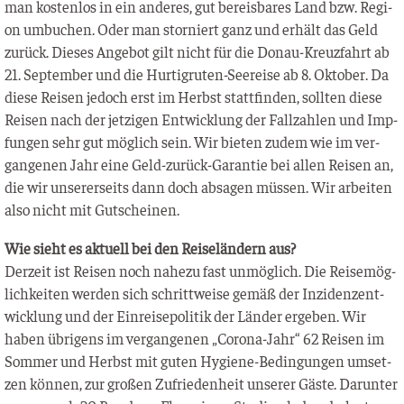
man kos­ten­los in ein ande­res, gut ber­eis­ba­res Land bzw. Regi­
on umbu­chen. Oder man stor­niert ganz und erhält das Geld
zurück. Die­ses Ange­bot gilt nicht für die Donau-Kreuz­fahrt ab
21. Sep­tem­ber und die Hur­tig­ru­ten-See­rei­se ab 8. Okto­ber. Da
die­se Rei­sen jedoch erst im Herbst statt­fin­den, soll­ten die­se
Rei­sen nach der jet­zi­gen Ent­wick­lung der Fall­zah­len und Imp­
fun­gen sehr gut mög­lich sein. Wir bie­ten zudem wie im ver­
gan­ge­nen Jahr eine Geld-zurück-Garan­tie bei allen Rei­sen an,
die wir unse­rer­seits dann doch absa­gen müs­sen. Wir arbei­ten
also nicht mit Gutscheinen.
Wie sieht es aktu­ell bei den Rei­se­län­dern aus?
Der­zeit ist Rei­sen noch nahe­zu fast unmög­lich. Die Rei­se­mög­
lich­kei­ten wer­den sich schritt­wei­se gemäß der Inzi­denz­ent­
wick­lung und der Ein­rei­se­po­li­tik der Län­der erge­ben. Wir
haben übri­gens im ver­gan­ge­nen „Coro­na-Jahr“ 62 Rei­sen im
Som­mer und Herbst mit guten Hygie­ne-Bedin­gun­gen umset­
zen kön­nen, zur gro­ßen Zufrie­den­heit unse­rer Gäs­te. Dar­un­ter