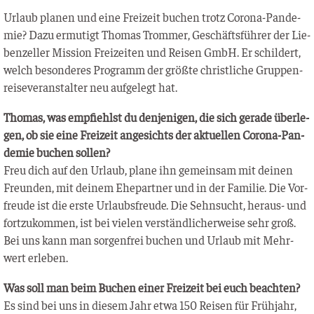
Urlaub pla­nen und eine Frei­zeit buchen trotz Coro­na-Pan­de­
mie? Dazu ermu­tigt Tho­mas Trom­mer, Geschäfts­füh­rer der Lie­
ben­zel­ler Mis­si­on Frei­zei­ten und Rei­sen GmbH. Er schil­dert,
welch beson­de­res Pro­gramm der größ­te christ­li­che Grup­pen­
rei­se­ver­an­stal­ter neu auf­ge­legt hat.
Tho­mas, was emp­fiehlst du den­je­ni­gen, die sich gera­de über­le­
gen, ob sie eine Frei­zeit ange­sichts der aktu­el­len Coro­na-Pan­
de­mie buchen sollen?
Freu dich auf den Urlaub, pla­ne ihn gemein­sam mit dei­nen
Freun­den, mit dei­nem Ehe­part­ner und in der Fami­lie. Die Vor­
freu­de ist die ers­te Urlaubs­freu­de. Die Sehn­sucht, her­aus- und
fort­zu­kom­men, ist bei vie­len ver­ständ­li­cher­wei­se sehr groß.
Bei uns kann man sor­gen­frei buchen und Urlaub mit Mehr­
wert erleben.
Was soll man beim Buchen einer Frei­zeit bei euch beachten?
Es sind bei uns in die­sem Jahr etwa 150 Rei­sen für Früh­jahr,