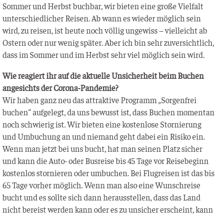
Som­mer und Herbst buch­bar, wir bie­ten eine gro­ße Viel­falt
unter­schied­li­cher Rei­sen. Ab wann es wie­der mög­lich sein
wird, zu rei­sen, ist heu­te noch völ­lig unge­wiss – viel­leicht ab
Ostern oder nur wenig spä­ter. Aber ich bin sehr zuver­sicht­lich,
dass im Som­mer und im Herbst sehr viel mög­lich sein wird.
Wie reagiert ihr auf die aktu­el­le Unsi­cher­heit beim Buchen
ange­sichts der Corona-Pandemie?
Wir haben ganz neu das attrak­ti­ve Pro­gramm „Sor­gen­frei
buchen“ auf­ge­legt, da uns bewusst ist, dass Buchen momen­tan
noch schwie­rig ist. Wir bie­ten eine kos­ten­lo­se Stor­nie­rung
und Umbu­chung an und nie­mand geht dabei ein Risi­ko ein.
Wenn man jetzt bei uns bucht, hat man sei­nen Platz sicher
und kann die Auto- oder Bus­rei­se bis 45 Tage vor Rei­se­be­ginn
kos­ten­los stor­nie­ren oder umbu­chen. Bei Flug­rei­sen ist das bis
65 Tage vor­her mög­lich. Wenn man also eine Wunschrei­se
bucht und es soll­te sich dann her­aus­stel­len, dass das Land
nicht bereist wer­den kann oder es zu unsi­cher erscheint, kann