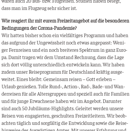
waren auch 20 Bus- bzw. Flug­rei­sen. Stu­di­en haben belegt,
dass man im Flug­zeug sehr sicher ist.
Wie reagiert ihr mit eurem Frei­zeit­an­ge­bot auf die beson­de­ren
Bedin­gun­gen der Corona-Pandemie?
Wir hat­ten bis­her schon ein viel­fäl­ti­ges Pro­gramm und haben
das auf­grund der Unge­wiss­heit noch etwas ange­passt: Weni­
ger Fern­rei­sen und ein noch brei­te­res Spek­trum in ganz Euro­
pa. Damit tra­gen wir dem Umstand Rech­nung, dass die Lage
sich dort völ­lig unter­schied­lich ent­wi­ckeln kann. Wir haben
zudem unser Rei­se­pro­gramm für Deutsch­land kräf­tig aus­ge­
wei­tet. Eines bleibt: Gemein­sam rei­sen – Gott erle­ben –
Urlaub genie­ßen. Tol­le Rund‑, Action‑, Rad‑, Bade- und Wan­
der­rei­sen für alle Alters­grup­pen und spe­zi­ell auch für Fami­li­en
und für jun­ge Erwach­se­ne haben wir im Ange­bot. Dar­un­ter
sind auch 50 Jubi­lä­ums-High­lights. Gelei­tet wer­den unse­re
Rei­sen von enga­gier­ten, geschul­ten Frei­zeit­lei­tern. Wir beob­
ach­ten täg­lich und sorg­fäl­tig die Ent­wick­lung sowie die Rei­se­
hin­wei­se des Aus­wär­ti­gen Amtes. Mit unse­rer Erfah­rung und