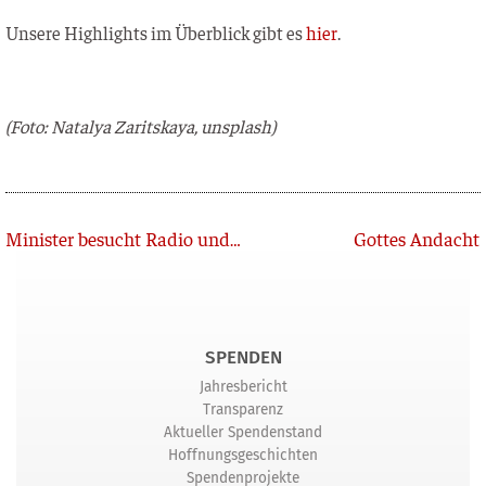
Unse­re High­lights im Über­blick gibt es
hier
.
(Foto: Nata­lya Zarit­ska­ya, unsplash)
Zurück
Minister besucht Radio und gestaltet spontan Sendung mit
Gottes Andacht
SPENDEN
Jahresbericht
Transparenz
Aktueller Spendenstand
Hoffnungsgeschichten
Spendenprojekte