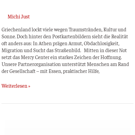
Michi Just
Grie­chen­land lockt vie­le wegen Traum­strän­den, Kul­tur und
Son­ne. Doch hin­ter den Post­kar­ten­bil­dern sieht die Rea­li­tät
oft anders aus: In Athen prä­gen Armut, Obdach­lo­sig­keit,
Migra­ti­on und Sucht das Stra­ßen­bild. Mit­ten in die­ser Not
setzt das Mer­cy Cen­ter ein star­kes Zei­chen der Hoff­nung.
Unse­re Part­ner­or­ga­ni­sa­ti­on unter­stützt Men­schen am Rand
der Gesell­schaft – mit Essen, prak­ti­scher Hilfe,
Weiterlesen »