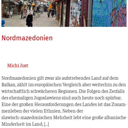
Nordmazedonien
Michi Just
Nord­ma­ze­do­ni­en gilt zwar als auf­stre­ben­des Land auf dem
Bal­kan, zählt im euro­päi­schen Ver­gleich aber wei­ter­hin zu den
wirt­schaft­lich schwä­che­ren Regio­nen. Die Fol­gen des Zer­falls
des ehe­ma­li­gen Jugo­sla­wi­ens sind auch heu­te noch spür­bar.
Eine der gro­ßen Her­aus­for­de­run­gen des Lan­des ist das Zusam­
men­le­ben der vie­len Eth­ni­en. Neben der
slawisch‑mazedonischen Mehr­heit lebt eine gro­ße alba­ni­sche
Min­der­heit im Land, […]