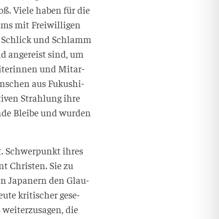
oß. Vie­le haben für die
ms mit Frei­wil­li­gen
 von Schlick und Schlamm
and ange­reist sind, um
­te­rin­nen und Mit­ar­
Men­schen aus Fuku­shi­
i­ven Strah­lung ihre
n­de Blei­be und wur­den
hrt. Schwer­punkt ihres
t Chris­ten. Sie zu
­len Japa­nern den Glau­
­te kri­ti­scher gese­
wei­ter­zu­sa­gen, die