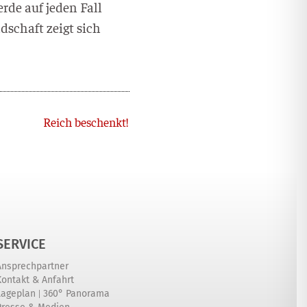
r­de auf jeden Fall
nd­schaft zeigt sich
Nächster
Reich beschenkt!
SERVICE
Ansprechpartner
Kontakt & Anfahrt
|
Lageplan
360° Panorama