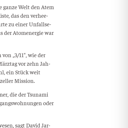
ie gan­ze Welt den Atem
s­te, das den ver­hee­
r­te zu einer Unfall­se­
us der Atom­ener­gie war
 von „3/11“, wie der
 März­tag vor zehn Jah­
hl, ein Stück weit
­zel­ler Mission.
er, die der Tsu­na­mi
er­gangs­woh­nun­gen oder
ewe­sen, sagt David Jar­