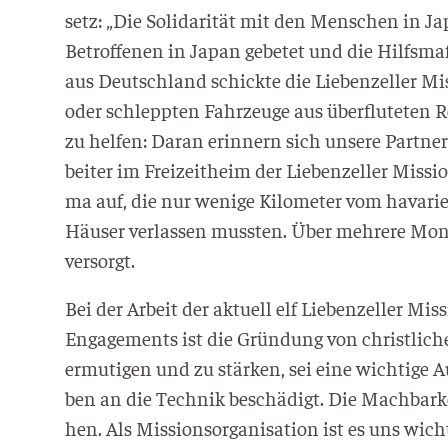
setz: „Die Soli­da­ri­tät mit den Men­schen in 
Betrof­fe­nen in Japan gebe­tet und die Hilfs­ma
aus Deutsch­land schick­te die Lie­ben­zel­ler M
oder schlepp­ten Fahr­zeu­ge aus über­flu­te­ten 
zu hel­fen: Dar­an erin­nern sich unse­re Part­ner
bei­ter im Frei­zeit­heim der Lie­ben­zel­ler Mis
ma auf, die nur weni­ge Kilo­me­ter vom hava­ri
Häu­ser ver­las­sen muss­ten. Über meh­re­re Mon
versorgt.
Bei der Arbeit der aktu­ell elf Lie­ben­zel­ler Mis
Enga­ge­ments ist die Grün­dung von christ­li­
ermu­ti­gen und zu stär­ken, sei eine wich­ti­ge A
ben an die Tech­nik beschä­digt. Die Mach­bar­kei
hen. Als Mis­si­ons­or­ga­ni­sa­ti­on ist es uns wi