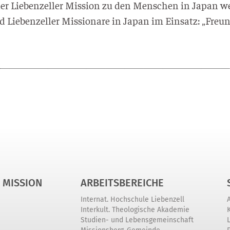
r Lie­ben­zel­ler Mis­si­on zu den Men­schen in Japan we
nd Lie­ben­zel­ler Mis­sio­na­re in Japan im Ein­satz: „Freu
 MISSION
ARBEITSBEREICHE
Internat. Hochschule Liebenzell
Interkult. Theologische Akademie
Studien- und Lebensgemeinschaft