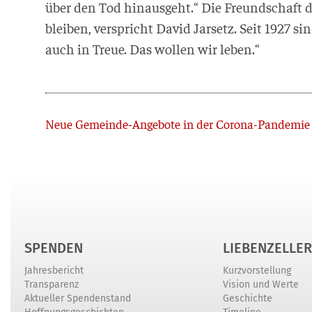
über den Tod hin­aus­geht.“ Die Freund­schaft de
blei­ben, ver­spricht David Jar­setz. Seit 1927 si
auch in Treue. Das wol­len wir leben.“
Zurück
Neue Gemeinde-Angebote in der Corona-Pandemie
SPENDEN
LIEBENZELLER
Jahresbericht
Kurzvorstellung
Transparenz
Vision und Werte
Aktueller Spendenstand
Geschichte