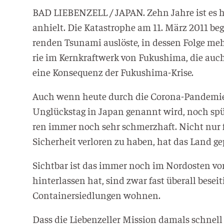
BAD LIEBENZELL / JAPAN. Zehn Jah­re ist es he
anhielt. Die Kata­stro­phe am 11. März 2011 bega
ren­den Tsu­na­mi aus­lös­te, in des­sen Fol­ge m
rie im Kern­kraft­werk von Fuku­shi­ma, die auch
eine Kon­se­quenz der Fukushima-Krise.
Auch wenn heu­te durch die Coro­na-Pan­de­mie 
Unglücks­tag in Japan genannt wird, noch spür­b
ren immer noch sehr schmerz­haft. Nicht nur für 
Sicher­heit ver­lo­ren zu haben, hat das Land geprä
Sicht­bar ist das immer noch im Nord­os­ten von
hin­ter­las­sen hat, sind zwar fast über­all bese
Con­tai­ner­sied­lun­gen wohnen.
Dass die Lie­ben­zel­ler Mis­si­on damals schnell 