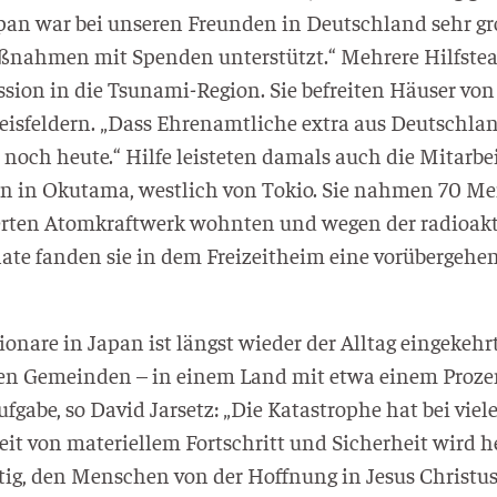
Japan war bei unse­ren Freun­den in Deutsch­land sehr gr
ß­nah­men mit Spen­den unter­stützt.“ Meh­re­re Hilfs­tea
is­si­on in die Tsu­na­mi-Regi­on. Sie befrei­ten Häu­ser
Reis­fel­dern. „Dass Ehren­amt­li­che extra aus Deutsch­l
 noch heu­te.“ Hil­fe leis­te­ten damals auch die Mit­ar­bei
­si­on in Oku­t­ama, west­lich von Tokio. Sie nah­men 70 
er­ten Atom­kraft­werk wohn­ten und wegen der radio­ak­t
a­te fan­den sie in dem Frei­zeit­heim eine vor­über­ge­he
­sio­na­re in Japan ist längst wie­der der All­tag ein­ge­ke
chen Gemein­den – in einem Land mit etwa einem Pro­zen
uf­ga­be, so David Jar­setz: „Die Kata­stro­phe hat bei vie
t von mate­ri­el­lem Fort­schritt und Sicher­heit wird heu
ch­tig, den Men­schen von der Hoff­nung in Jesus Chris­tus 