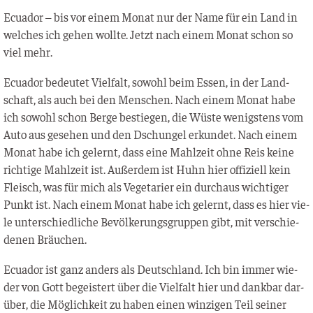
Ecua­dor – bis vor einem Monat nur der Name für ein Land in
wel­ches ich gehen woll­te. Jetzt nach einem Monat schon so
viel mehr.
Ecua­dor bedeu­tet Viel­falt, sowohl beim Essen, in der Land­
schaft, als auch bei den Men­schen. Nach einem Monat habe
ich sowohl schon Ber­ge bestie­gen, die Wüs­te wenigs­tens vom
Auto aus gese­hen und den Dschun­gel erkun­det. Nach einem
Monat habe ich gelernt, dass eine Mahl­zeit ohne Reis kei­ne
rich­ti­ge Mahl­zeit ist. Außer­dem ist Huhn hier offi­zi­ell kein
Fleisch, was für mich als Vege­ta­ri­er ein durch­aus wich­ti­ger
Punkt ist. Nach einem Monat habe ich gelernt, dass es hier vie­
le unter­schied­li­che Bevöl­ke­rungs­grup­pen gibt, mit ver­schie­
de­nen Bräuchen.
Ecua­dor ist ganz anders als Deutsch­land. Ich bin immer wie­
der von Gott begeis­tert über die Viel­falt hier und dank­bar dar­
über, die Mög­lich­keit zu haben einen win­zi­gen Teil sei­ner