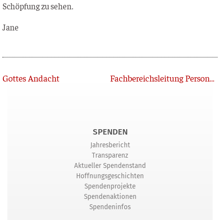
Schöp­fung zu sehen.
Jane
Zurück
Gottes Andacht
Fachbereichsleitung Personal gesucht
SPENDEN
Jahresbericht
Transparenz
Aktueller Spendenstand
Hoffnungsgeschichten
Spendenprojekte
Spendenaktionen
Spendeninfos