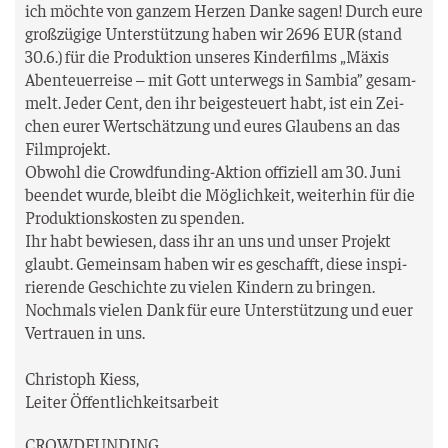
ich möch­te von gan­zem Her­zen Dan­ke sagen! Durch eure
groß­zü­gi­ge Unter­stüt­zung haben wir 2696 EUR (stand
30.6.) für die Pro­duk­ti­on unse­res Kin­der­films „Mäxis
Aben­teu­er­rei­se – mit Gott unter­wegs in Sam­bia” gesam­
melt. Jeder Cent, den ihr bei­gesteu­ert habt, ist ein Zei­
chen eurer Wert­schät­zung und eures Glau­bens an das
Filmprojekt.
Obwohl die Crowd­fun­ding-Akti­on offi­zi­ell am 30. Juni
been­det wur­de, bleibt die Mög­lich­keit, wei­ter­hin für die
Pro­duk­ti­ons­kos­ten zu spenden.
Ihr habt bewie­sen, dass ihr an uns und unser Pro­jekt
glaubt. Gemein­sam haben wir es geschafft, die­se inspi­
rie­ren­de Geschich­te zu vie­len Kin­dern zu bringen.
Noch­mals vie­len Dank für eure Unter­stüt­zung und euer
Ver­trau­en in uns.
Chris­toph Kiess,
Lei­ter Öffentlichkeitsarbeit
CROWDFUNDING