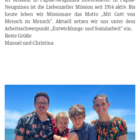
Neu­gui­nea ist die Lie­ben­zel­ler Mis­si­on seit 1914 aktiv. Bis
heu­te leben wir Mis­sio­na­re das Mot­to „Mit Gott von
Mensch zu Mensch“. Aktu­ell set­zen wir uns unter dem
Arbeits­schwer­punkt „Ent­wick­lungs- und Sozi­al­ar­beit“ ein.
Bes­te Grü­ße
Manu­el und Christina