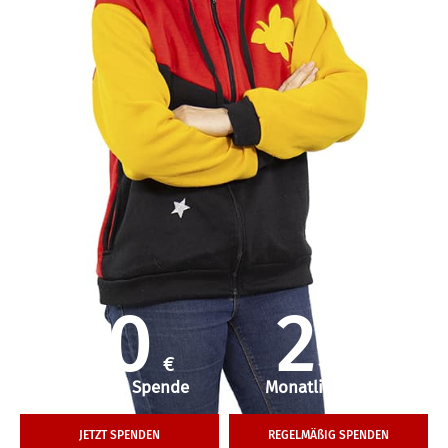
50
25
€
€
Einmalige Spende
Monatliche Hilfe
JETZT SPENDEN
REGELMÄßIG SPENDEN