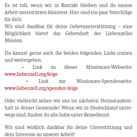
Es ist toll, wenn wir in Kon­takt blei­ben und du unse­re
Arbeit unter­stüt­zen könn­test. Hier sind ein paar Vor­schlä­ge
für dich:
Wir sind dank­bar für dei­ne Gebets­un­ter­stüt­zung – eine
Mög­lich­keit bie­tet das Gebets­heft der Lie­ben­zel­ler
Mission.
Du kannst ger­ne auch die bei­den fol­gen­den Links nut­zen
und wei­ter­ge­ben.
• Link zu die­ser Mis­sio­nars-Web­sei­te:
www.liebenzell.org/feige
• Link zur Mis­sio­nars-Spen­den­sei­te:
www.liebenzell.org/spenden-feige
Oder viel­leicht sehen wir uns im nächs­ten Hei­mat­auf­ent­
halt in dei­ner Gemein­de? Wenn wir in Deutsch­land unter­
wegs sind, fin­dest du alle Infos unter Reisedienst.
Wir sind wirk­lich dank­bar für dei­ne Unter­stüt­zung und
dein Inter­es­se an unse­rer Arbeit!