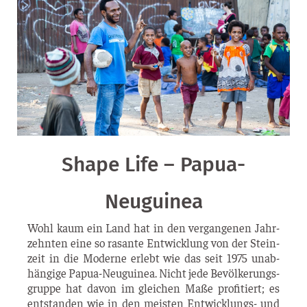
Shape Life – Papua-
Neuguinea
Wohl kaum ein Land hat in den ver­gan­ge­nen Jahr­
zehn­ten eine so rasan­te Ent­wick­lung von der Stein­
zeit in die Moder­ne erlebt wie das seit 1975 unab­
hän­gi­ge Papua-Neu­­gui­­nea. Nicht jede Bevöl­ke­rungs­
grup­pe hat davon im glei­chen Maße pro­fi­tiert; es
ent­stan­den wie in den meis­ten Ent­­wick­­lungs- und