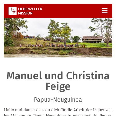
Zum
Inhalt
springen
Manuel und Christina
Feige
Papua-Neuguinea
Hal­lo und dan­ke, dass du dich für die Arbeit der Lie­ben­zel­
ler Mis­si­on in Papua-Neu­gui­nea inter­es­sierst. In Papua-