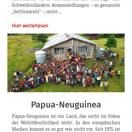
Schwel­len­län­dern Armen­sied­lun­gen – so genann­te
„Sett­le­ments“ –, unter
Hier weiterlesen
Papua-Neuguinea
Papua-Neu­­gui­­nea ist ein Land, das nicht im Fokus
der Welt­öf­fent­lich­keit steht. In den euro­päi­schen
Medi­en kommt es so gut wie nicht vor. Seit 1975 ist