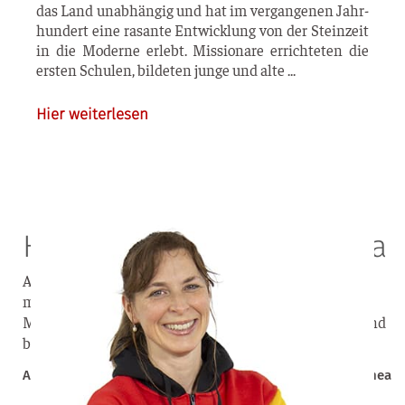
das Land unab­hän­gig und hat im ver­gan­ge­nen Jahr­
hun­dert eine rasan­te Ent­wick­lung von der Stein­zeit
in die Moder­ne erlebt. Mis­sio­na­re errich­te­ten die
ers­ten Schu­len, bil­de­ten jun­ge und alte
Hier weiterlesen
Hilfe für Papua-Neuguinea
Als Missionarin habe ich die Situation vor Ort hautnah
miterlebt. Mein Herz schlägt immer noch für die
Menschen dort. Sie leben oft in großer Not und Angst und
brauchen dringend unsere Hilfe.
Anette Jarsetz – ehemalige Missionarin in Papua-Neuguinea