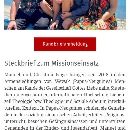
Rundbriefanmeldung
Steckbrief zum Missionseinsatz
Manu­el und Chris­ti­na Fei­ge brin­gen seit 2018 in den
Armen­sied­lun­gen von Wewak (Papua-Neu­gui­nea) Men­
schen am Ran­de der Gesell­schaft Got­tes Lie­be nahe. Sie stu­
dier­ten zuvor an der Inter­na­tio­na­len Hoch­schu­le Lie­ben­
zell Theo­lo­gie bzw. Theo­lo­gie und Sozia­le Arbeit in inter­kul­
tu­rel­len Kon­text. In Papua-Neu­gui­nea schu­len sie Gemein­
den in der sozi­al­mis­sio­na­ri­schen Arbeit, ertei­len Reli­gi­ons­
un­ter­richt, besu­chen Gefäng­nis­in­sas­sen und unter­stüt­zen
Gemein­den in der Kin­der- und Jugend­ar­beit. Manu­el und