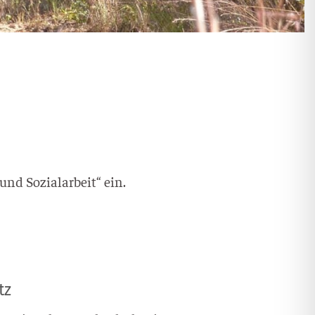
nd Sozi­al­ar­beit“ ein.
tz