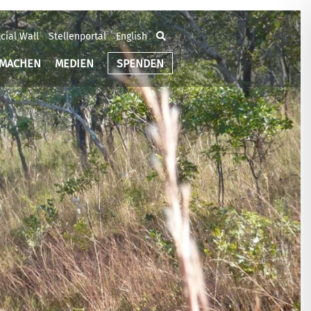
cial Wall
Stellenportal
English
TMACHEN
MEDIEN
SPENDEN