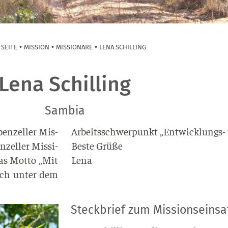
•
•
•
TSEITE
MISSION
MISSIONARE
LENA SCHILLING
Lena Schilling
Sambia
en­zel­ler Mis­
Arbeits­schwer­punkt „Ent­wick­lungs- u
­zel­ler Mis­si­
Bes­te Grü­ße
das Mot­to „Mit
Lena
ich unter dem
Steckbrief zum Missionseinsa