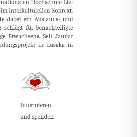
­na­tio­na­len Hoch­schu­le Lie­
im inter­kul­tu­rel­len Kon­text.
ier­te dabei ein Aus­lands- und
z schlägt für benach­tei­lig­te
­ge Erwach­se­ne. Seit Janu­ar
­dungs­pro­jekt in Lusa­ka in
Informieren
und spenden