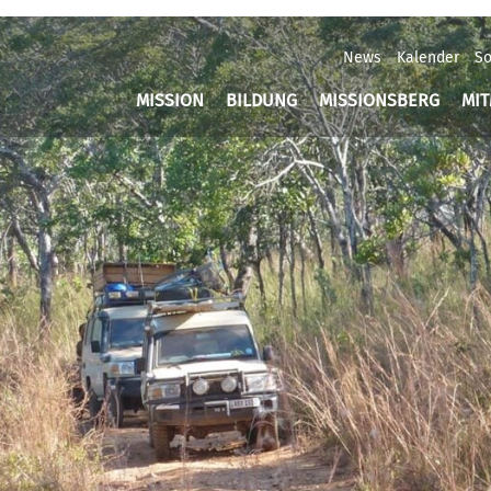
News
Kalender
So
MISSION
BILDUNG
MISSIONSBERG
MI