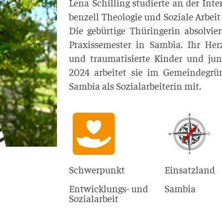
Lena Schil­ling stu­dier­te an der Inter
ben­zell Theo­lo­gie und Sozia­le Arbeit 
Die gebür­ti­ge Thü­rin­ge­rin absol­v
Pra­xis­se­mes­ter in Sam­bia. Ihr Her
und trau­ma­ti­sier­te Kin­der und jun
2024 arbei­tet sie im Gemein­de­grün
Sam­bia als Sozi­al­ar­bei­te­rin mit.
Schwerpunkt
Einsatzland
Entwicklungs- und
Sambia
Sozialarbeit