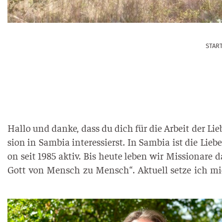
STAR
Hal­lo und dan­ke, dass du dich für die Arbeit der Lie­b
si­on in Sam­bia inter­es­sierst. In Sam­bia ist die Lie­ben
on seit 1985 aktiv. Bis heu­te leben wir Mis­sio­na­re 
Gott von Mensch zu Mensch“. Aktu­ell set­ze ich m