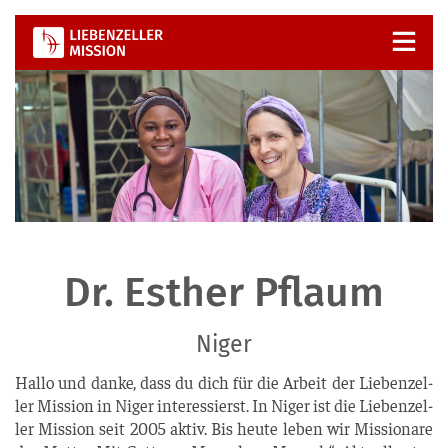
Zum
Inhalt
springen
Dr. Esther Pflaum
Niger
Hal­lo und dan­ke, dass du dich für die Arbeit der Lie­ben­zel­
ler Mis­si­on in Niger inter­es­sierst. In Niger ist die Lie­ben­zel­
ler Mis­si­on seit 2005 aktiv. Bis heu­te leben wir Mis­sio­na­re