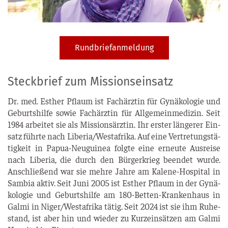
Rundbriefanmeldung
Steckbrief zum Missionseinsatz
Dr. med. Esther Pflaum ist Fach­ärz­tin für Gynä­ko­lo­gie und
Geburts­hil­fe sowie Fach­ärz­tin für All­ge­mein­me­di­zin. Seit
1984 arbei­tet sie als Mis­si­ons­ärz­tin. Ihr ers­ter län­ge­rer Ein­
satz führ­te nach Liberia/Westafrika. Auf eine Ver­tre­tungs­tä­
tig­keit in Papua-Neu­gui­nea folg­te eine erneu­te Aus­rei­se
nach Libe­ria, die durch den Bür­ger­krieg been­det wur­de.
Anschlie­ßend war sie meh­re Jah­re am Kalene-Hos­pi­tal in
Sam­bia aktiv. Seit Juni 2005 ist Esther Pflaum in der Gynä­
ko­lo­gie und Geburts­hil­fe am 180-Bet­ten-Kran­ken­haus in
Gal­mi in Niger/Westafrika tätig. Seit 2024 ist sie ihm Ruhe­
stand, ist aber hin und wie­der zu Kurz­ein­sät­zen am Gal­mi