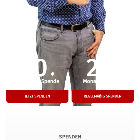
50
25
€
€
Einmalige Spende
Monatliche Hilfe
JETZT SPENDEN
REGELMÄßIG SPENDEN
SPENDEN