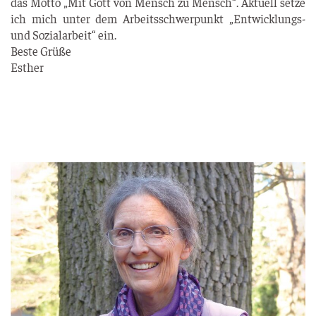
das Mot­to „Mit Gott von Mensch zu Mensch“. Aktu­ell set­ze
ich mich unter dem Arbeits­schwer­punkt „Ent­wick­lungs-
und Sozi­al­ar­beit“ ein.
Bes­te Grü­ße
Esther