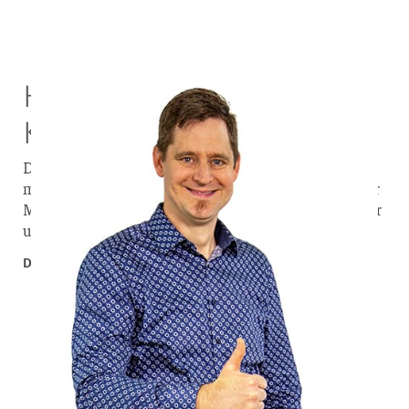
Hilfe für Mütter und
Kinder in Niger
Die Situation in Niger ist sehr schwierig. Vor allem die
medizinische Versorgung ist schlecht. Geburten sind für
Mütter und Kinder ein großes Risiko. Deshalb setzen wir
uns bewusst am Missionshospital in Galmi ein.
Daniel Mattmüller, ehemaliger Fachbereichsleiter Afrika