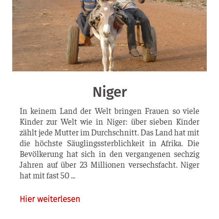
Niger
In kei­nem Land der Welt brin­gen Frau­en so vie­le
Kin­der zur Welt wie in Niger: über sie­ben Kin­der
zählt jede Mut­ter im Durch­schnitt. Das Land hat mit
die höchs­te Säug­lings­sterb­lich­keit in Afri­ka. Die
Bevöl­ke­rung hat sich in den ver­gan­ge­nen sech­zig
Jah­ren auf über 23 Mil­lio­nen ver­sechs­facht. Niger
hat mit fast 50
Hier weiterlesen