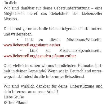
für dich:
Wir sind dank­bar für dei­ne Gebets­un­ter­stüt­zung – eine
Mög­lich­keit bie­tet das Gebets­heft der Lie­ben­zel­ler
Mission.
Du kannst ger­ne auch die bei­den fol­gen­den Links nut­zen
und wei­ter­ge­ben.
• Link zu die­ser Mis­sio­nars-Web­sei­te:
www.liebenzell.org/pflaum-esther
• Link zur Mis­sio­nars-Spen­den­sei­te:
www.liebenzell.org/spenden-pflaum-esther
Oder viel­leicht sehen wir uns im nächs­ten Hei­mat­auf­ent­
halt in dei­ner Gemein­de? Wenn wir in Deutsch­land unter­
wegs sind, fin­dest du alle Infos unter Reisedienst.
Wir sind wirk­lich dank­bar für dei­ne Unter­stüt­zung und
dein Inter­es­se an unse­rer Arbeit!
Lie­be Grü­ße
Esther Pflaum