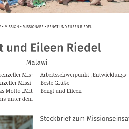
•
•
•
E
MISSION
MISSIONARE
BENGT UND EILEEN RIEDEL
t und Eileen Riedel
Malawi
en­zel­ler Mis­
Arbeits­schwer­punkt „Ent­wick­lungs- u
­zel­ler Mis­si­
Bes­te Grü­ße
das Mot­to „Mit
Bengt und Eileen
uns unter dem
Steckbrief zum Missionseinsa