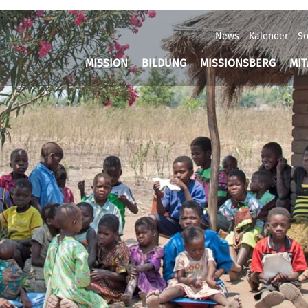
News
Kalender
So
MISSION
BILDUNG
MISSIONSBERG
MI