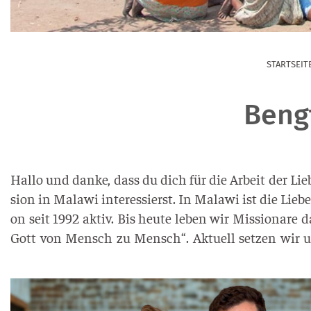
STARTSEIT
Beng
Hal­lo und dan­ke, dass du dich für die Arbeit der Lie­b
si­on in Mala­wi inter­es­sierst. In Mala­wi ist die Lie­ben
on seit 1992 aktiv. Bis heu­te leben wir Mis­sio­na­re 
Gott von Mensch zu Mensch“. Aktu­ell set­zen wir 