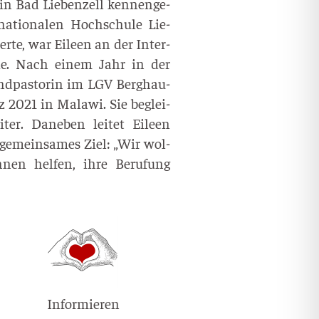
n Bad Lie­ben­zell ken­nen­ge­
­tio­na­len Hoch­schu­le Lie­
dier­te, war Eileen an der Inter­
e­mie. Nach einem Jahr in der
nd­pas­to­rin im LGV Berg­hau­
z 2021 in Mala­wi. Sie beglei­
i­ter. Dane­ben lei­tet Eileen
r gemein­sa­mes Ziel: „Wir wol­
nen hel­fen, ihre Beru­fung
Informieren