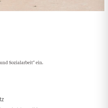
nd Sozi­al­ar­beit“ ein.
tz