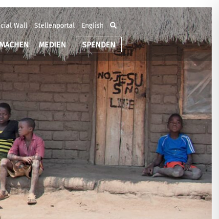
cial Wall
Stellenportal
English
TMACHEN
MEDIEN
SPENDEN