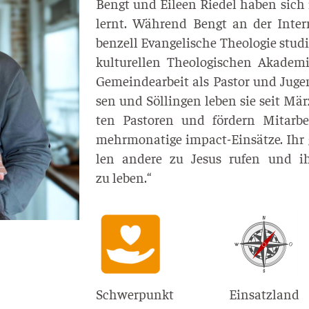
Bengt und Eileen Rie­del haben sich i
lernt. Wäh­rend Bengt an der Inter­na
ben­zell Evan­ge­li­sche Theo­lo­gie stu­
kul­tu­rel­len Theo­lo­gi­schen Aka­d
Gemein­de­ar­beit als Pas­tor und Juge
sen und Söl­lin­gen leben sie seit Mär
ten Pas­to­ren und för­dern Mit­ar­be
mehr­mo­na­ti­ge impact-Ein­sät­ze. Ih
len ande­re zu Jesus rufen und ih
zu leben.“
Schwerpunkt
Einsatzland