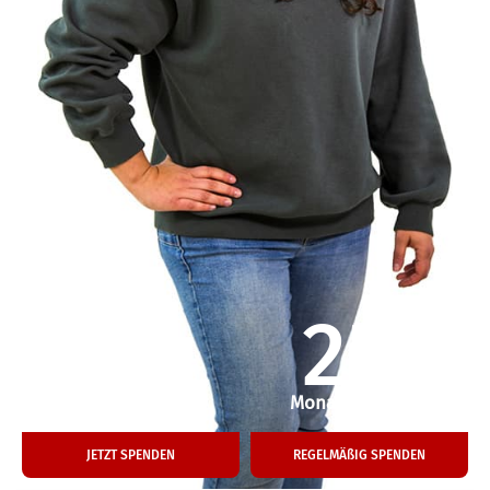
50
25
€
€
Einmalige Spende
Monatliche Hilfe
JETZT SPENDEN
REGELMÄßIG SPENDEN