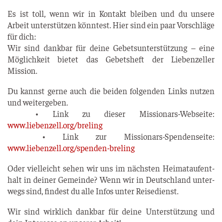
Es ist toll, wenn wir in Kon­takt blei­ben und du unse­re
Arbeit unter­stüt­zen könn­test. Hier sind ein paar Vor­schlä­ge
für dich:
Wir sind dank­bar für dei­ne Gebets­un­ter­stüt­zung – eine
Mög­lich­keit bie­tet das Gebets­heft der Lie­ben­zel­ler
Mission.
Du kannst ger­ne auch die bei­den fol­gen­den Links nut­zen
und wei­ter­ge­ben.
• Link zu die­ser Mis­sio­nars-Web­sei­te:
www.liebenzell.org/breling
• Link zur Mis­sio­nars-Spen­den­sei­te:
www.liebenzell.org/spenden-breling
Oder viel­leicht sehen wir uns im nächs­ten Hei­mat­auf­ent­
halt in dei­ner Gemein­de? Wenn wir in Deutsch­land unter­
wegs sind, fin­dest du alle Infos unter Reisedienst.
Wir sind wirk­lich dank­bar für dei­ne Unter­stüt­zung und