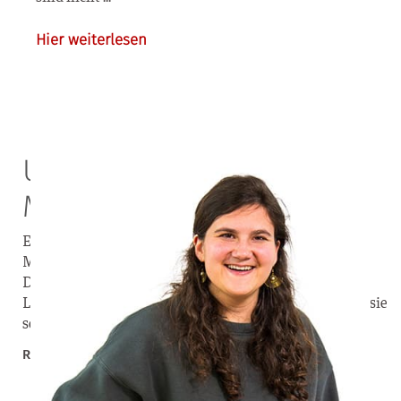
Hier weiterlesen
Unterstützung für die
Mission in Spanien
Ein Teil Spaniens gehört zum 10/40 Fenster, denn viele
Menschen hier haben noch nie das Evangelium gehört.
Dafür für brennt mein Herz. Mit ihnen will ich mein
Leben teilen und ihnen von der Hoffnung erzählen, die sie
so dringend brauchen und die nur Jesus geben kann.
Rebekka Eggeler – Missionarin in Valencia