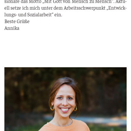
sio­na­re das Mot­to „Mit Gott von Mensch zu Mensch“. Aktu­
ell set­ze ich mich unter dem Arbeits­schwer­punkt „Ent­wick­
lungs- und Sozi­al­ar­beit“ ein.
Bes­te Grü­ße
Anni­ka