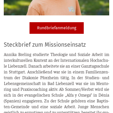
Rundbriefanmeldung
Steckbrief zum Missionseinsatz
Anni­ka Bre­li­ng stu­dier­te Theo­lo­gie und Sozia­le Arbeit im
inter­kul­tu­rel­len Kon­text an der Inter­na­tio­na­len Hoch­schu­
le Lie­ben­zell. Danach arbei­te­te sie an einer Ganz­tags­schu­le
in Stutt­gart. Anschlie­ßend war sie in einem Fami­li­en­zen­
trum der Dia­ko­nie Pforz­heim tätig. In der Stu­di­en- und
Lebens­ge­mein­schaft in Bad Lie­ben­zell war sie im Men­to­
ring und Pra­xis­coa­ching aktiv. Ab Sommer/Herbst wird sie
sich in der evan­ge­li­schen Schu­le „Alfa y Ome­ga” in Dénia
(Spa­ni­en) enga­gie­ren. Zu der Schu­le gehö­ren eine Bap­tis­
ten-Gemein­de und eine sozia­le Arbeit. Jun­ge Men­schen
geist­lich zu ermu­ti­gen und zu unter­stüt­zen, berei­tet ihr gro­