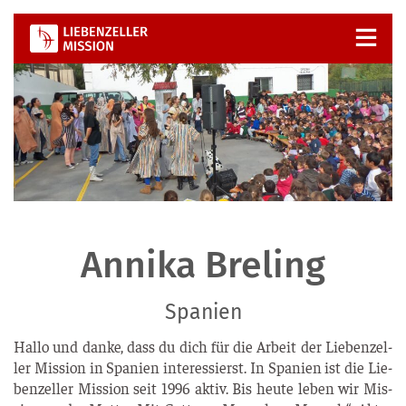
Zum
Inhalt
springen
Annika Breling
Spanien
Hal­lo und dan­ke, dass du dich für die Arbeit der Lie­ben­zel­
ler Mis­si­on in Spa­ni­en inter­es­sierst. In Spa­ni­en ist die Lie­
ben­zel­ler Mis­si­on seit 1996 aktiv. Bis heu­te leben wir Mis­