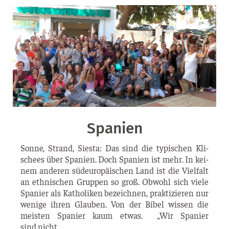
Spanien
Son­ne, Strand, Sies­ta: Das sind die typi­schen Kli­
schees über Spa­ni­en. Doch Spa­ni­en ist mehr. In kei­
nem ande­ren süd­eu­ro­päi­schen Land ist die Viel­falt
an eth­ni­schen Grup­pen so groß. Obwohl sich vie­le
Spa­ni­er als Katho­li­ken bezeich­nen, prak­ti­zie­ren nur
weni­ge ihren Glau­ben. Von der Bibel wis­sen die
meis­ten Spa­ni­er kaum etwas. „Wir Spa­ni­er
sind nicht