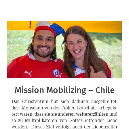
Mission Mobilizing – Chile
Das Chris­ten­tum hat sich dadurch aus­ge­brei­tet,
dass Men­schen von der Fro­hen Bot­schaft so begeis­
tert waren, dass sie sie ande­ren wei­ter­erzähl­ten und
so zu Mul­ti­pli­ka­to­ren von Got­tes ret­ten­der Lie­be
wur­den. Die­ses Ziel ver­folgt auch der Lie­ben­zel­ler