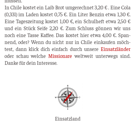
müssen.
In Chi­le kos­tet ein Laib Brot umge­rech­net 3,20 € . Eine Cola
(0,33l) im Laden kos­tet 0,75 €. Ein Liter Ben­zin etwa 1,30 €.
Eine Tages­zei­tung kos­tet 1,00 €, ein Schul­heft etwa 2,50 €
und ein Stück Sei­fe 2,20 €. Zum Schluss gön­nen wir uns
noch eine Tas­se Kaf­fee. Das kos­tet hier etwa 4,00 €. Span­
nend, oder? Wenn du nicht nur in Chi­le ein­kau­fen möch­
test, dann klick dich ein­fach durch unse­re
Ein­satz­län­der
oder schau wel­che
Mis­sio­na­re
welt­weit unter­wegs sind.
Dan­ke für dein Interesse.
Einsatzland