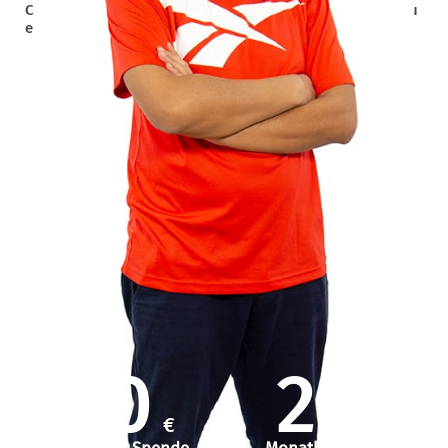
Christian Beltran Gern – erster Chilene, der mit der LM zu
einem Missionseinsatz nach Deutschland kam
50
25
€
€