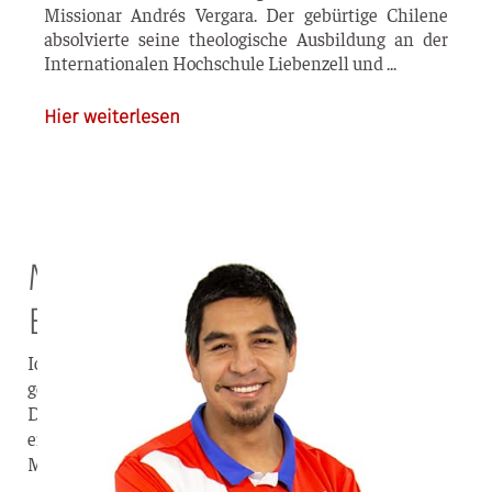
Mis­sio­nar Andrés Ver­ga­ra. Der gebür­ti­ge Chi­le­ne
absol­vier­te sei­ne theo­lo­gi­sche Aus­bil­dung an der
Inter­na­tio­na­len Hoch­schu­le Lie­ben­zell und
Hier weiterlesen
Mission in Chile – keine
Einbahnstraße
Ich bin dankbar für die Missionare, die nach Chile
gekommen sind. Ich selbst bin von Chile nach
Deutschland gekommen, um anderen hier von Jesus zu
erzählen. Von hier aus unterstütze ich nach wie vor die
Missionsarbeit in Chile.