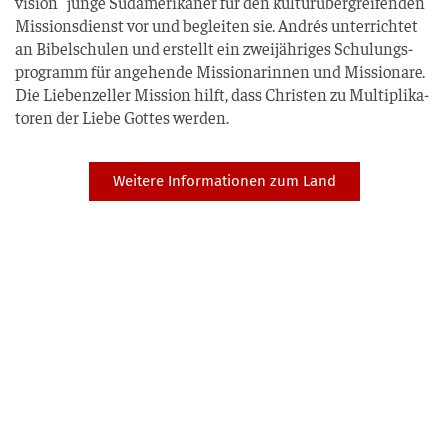
vi­si­on“ jun­ge Süd­ame­ri­ka­ner für den kul­tur­über­grei­fen­den
Mis­si­ons­dienst vor und beglei­ten sie. Andrés unter­rich­tet
an Bibel­schu­len und erstellt ein zwei­jäh­ri­ges Schu­lungs­
pro­gramm für ange­hen­de Mis­sio­na­rin­nen und Mis­sio­na­re.
Die Lie­ben­zel­ler Mis­si­on hilft, dass Chris­ten zu Mul­ti­pli­ka­
to­ren der Lie­be Got­tes werden.
Weitere Informationen zum Land