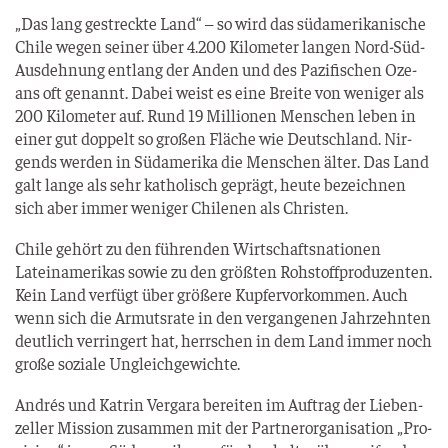
„Das lang gestreck­te Land“ – so wird das süd­ame­ri­ka­ni­sche
Chi­le wegen sei­ner über 4.200 Kilo­me­ter lan­gen Nord-Süd-
Aus­deh­nung ent­lang der Anden und des Pazi­fi­schen Oze­
ans oft genannt. Dabei weist es eine Brei­te von weni­ger als
200 Kilo­me­ter auf. Rund 19 Mil­lio­nen Men­schen leben in
einer gut dop­pelt so gro­ßen Flä­che wie Deutsch­land. Nir­
gends wer­den in Süd­ame­ri­ka die Men­schen älter. Das Land
galt lan­ge als sehr katho­lisch geprägt, heu­te bezeich­nen
sich aber immer weni­ger Chi­le­nen als Christen.
Chi­le gehört zu den füh­ren­den Wirt­schafts­na­tio­nen
Latein­ame­ri­kas sowie zu den größ­ten Roh­stoff­pro­du­zen­ten.
Kein Land ver­fügt über grö­ße­re Kup­fer­vor­kom­men. Auch
wenn sich die Armuts­ra­te in den ver­gan­ge­nen Jahr­zehn­ten
deut­lich ver­rin­gert hat, herr­schen in dem Land immer noch
gro­ße sozia­le Ungleichgewichte.
Andrés und Kat­rin Ver­ga­ra berei­ten im Auf­trag der Lie­ben­
zel­ler Mis­si­on zusam­men mit der Part­ner­or­ga­ni­sa­ti­on „Pro­