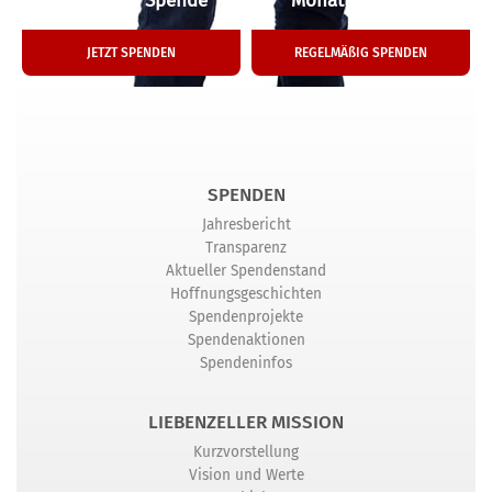
Einmalige Spende
Monatliche Hilfe
JETZT SPENDEN
REGELMÄßIG SPENDEN
SPENDEN
Jahresbericht
Transparenz
Aktueller Spendenstand
Hoffnungsgeschichten
Spendenprojekte
Spendenaktionen
Spendeninfos
LIEBENZELLER MISSION
Kurzvorstellung
Vision und Werte