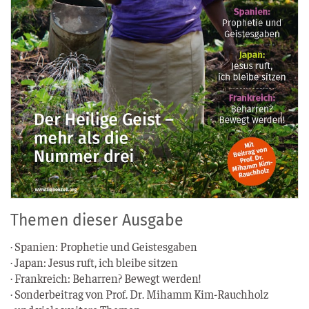
Themen dieser Ausgabe
· Spa­ni­en: Pro­phe­tie und Geistesgaben
· Japan: Jesus ruft, ich blei­be sitzen
· Frank­reich: Behar­ren? Bewegt werden!
· Son­der­bei­trag von Prof. Dr. Mihamm Kim-Rauchholz