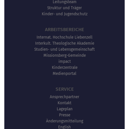
Leitungsteam
Struktur und Träger
Kinder- und Jugendschutz
ARBEITSBEREICHE
Internat. Hochschule Liebenzell
Interkult. Theologische Akademie
Studien- und Lebensgemeinschaft
Missionsberg-Gemeinde
impact
Kinderzentrale
Medienportal
SERVICE
Ansprechpartner
Kontakt
Lageplan
Presse
Änderungsmitteilung
English