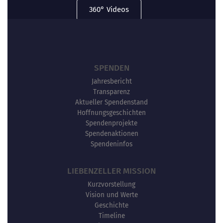
360° Videos
SPENDEN
Jahresbericht
Transparenz
Aktueller Spendenstand
Hoffnungsgeschichten
Spendenprojekte
Spendenaktionen
Spendeninfos
LIEBENZELLER MISSION
Kurzvorstellung
Vision und Werte
Geschichte
Timeline