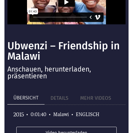
Ubwenzi – Friendship in
Malawi
Anschauen, herunterladen,
präsentieren
ÜBERSICHT
DETAILS
MEHR VIDEOS
2015
•
0:01:40
•
Malawi
•
ENGLISCH
Video herunterladen