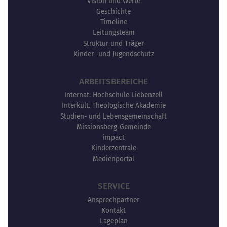
Vision und Werte
Geschichte
Timeline
Leitungsteam
Struktur und Träger
Kinder- und Jugendschutz
ARBEITSBEREICHE
Internat. Hochschule Liebenzell
Interkult. Theologische Akademie
Studien- und Lebensgemeinschaft
Missionsberg-Gemeinde
impact
Kinderzentrale
Medienportal
SERVICE
Ansprechpartner
Kontakt
Lageplan