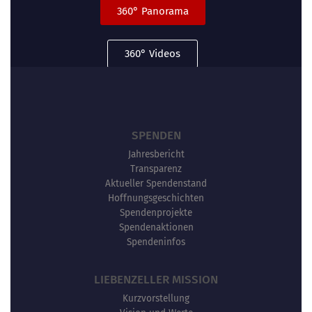
360° Panorama
360° Videos
SPENDEN
Jahresbericht
Transparenz
Aktueller Spendenstand
Hoffnungsgeschichten
Spendenprojekte
Spendenaktionen
Spendeninfos
LIEBENZELLER MISSION
Kurzvorstellung