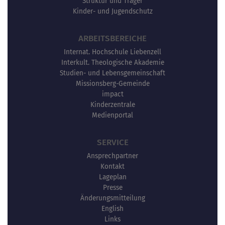
Struktur und Träger
Kinder- und Jugendschutz
ARBEITSBEREICHE
Internat. Hochschule Liebenzell
Interkult. Theologische Akademie
Studien- und Lebensgemeinschaft
Missionsberg-Gemeinde
impact
Kinderzentrale
Medienportal
SERVICE
Ansprechpartner
Kontakt
Lageplan
Presse
Änderungsmitteilung
English
Links