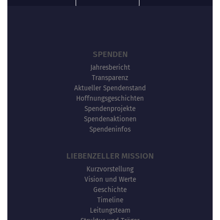
SPENDEN
Jahresbericht
Transparenz
Aktueller Spendenstand
Hoffnungsgeschichten
Spendenprojekte
Spendenaktionen
Spendeninfos
LIEBENZELLER MISSION
Kurzvorstellung
Vision und Werte
Geschichte
Timeline
Leitungsteam