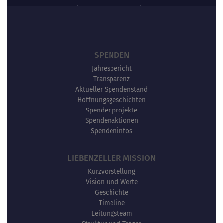
SPENDEN
Jahresbericht
Transparenz
Aktueller Spendenstand
Hoffnungsgeschichten
Spendenprojekte
Spendenaktionen
Spendeninfos
LIEBENZELLER MISSION
Kurzvorstellung
Vision und Werte
Geschichte
Timeline
Leitungsteam