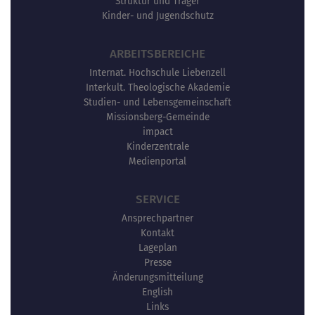
Struktur und Träger
Kinder- und Jugendschutz
ARBEITSBEREICHE
Internat. Hochschule Liebenzell
Interkult. Theologische Akademie
Studien- und Lebensgemeinschaft
Missionsberg-Gemeinde
impact
Kinderzentrale
Medienportal
SERVICE
Ansprechpartner
Kontakt
Lageplan
Presse
Änderungsmitteilung
English
Links