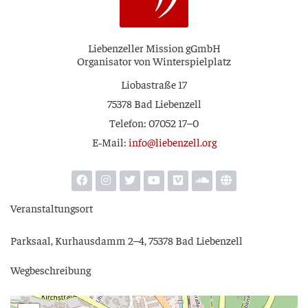
Lie­ben­zel­ler Mis­si­on gGmbH
Orga­ni­sa­tor von Winterspielplatz
Lio­ba­stra­ße 17
75378 Bad Liebenzell
Tele­fon: 07052 17–0
E‑Mail:
info@liebenzell.org
Ver­an­stal­tungs­ort
Park­saal, Kur­h­aus­damm 2–4, 75378 Bad Liebenzell
Weg­be­schrei­bung