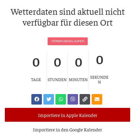
Wet­ter­da­ten sind aktu­ell nicht
ver­füg­bar für die­sen Ort
TER­MIN ABGELAUFEN
0
0
0
0
SEKUNDE
TAGE
STUNDEN
MINUTEN
N
Importiere in Apple Kalender
Impor­tie­re in den Goog­le Kalender