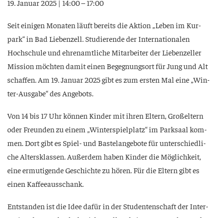
19. Janu­ar 2025 | 14:00 – 17:00
Seit eini­gen Mona­ten läuft bereits die Akti­on „Leben im Kur­
park“ in Bad Lie­ben­zell. Stu­die­ren­de der Inter­na­tio­na­len
Hoch­schu­le und ehren­amt­li­che Mit­ar­bei­ter der Lie­ben­zel­ler
Mis­si­on möch­ten damit einen Begeg­nungs­ort für Jung und Alt
schaf­fen. Am 19. Janu­ar 2025 gibt es zum ers­ten Mal eine „Win­
ter-Aus­ga­be“ des Angebots.
Von 14 bis 17 Uhr kön­nen Kin­der mit ihren Eltern, Groß­el­tern
oder Freun­den zu einem „Win­ter­spiel­platz“ im Park­saal kom­
men. Dort gibt es Spiel- und Bas­te­l­an­ge­bo­te für unter­schied­li­
che Alters­klas­sen. Außer­dem haben Kin­der die Mög­lich­keit,
eine ermu­ti­gen­de Geschich­te zu hören. Für die Eltern gibt es
einen Kaffeeausschank.
Ent­stan­den ist die Idee dafür in der Stu­den­ten­schaft der Inter­