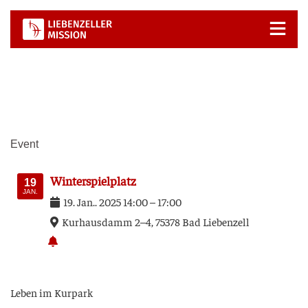
Zum
Inhalt
springen
Event
Win­ter­spiel­platz
19
JAN.
19
.
Jan.
.
2025
14:00
–
17:00
Kur­h­aus­damm 2–4, 75378 Bad Lie­ben­zell
Leben im Kurpark