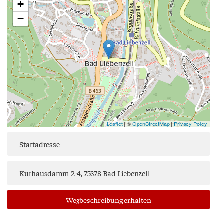
+
−
Leaflet
| ©
OpenStreetMap
|
Privacy Policy
Weg­be­schrei­bung erhalten