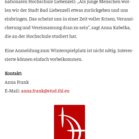
na­tio­na­len Hoch­schu­le Lie­ben­zell: „Als jun­ge Men­schen wol­
len wir der Stadt Bad Lie­ben­zell etwas zurück­ge­ben und uns
ein­brin­gen. Das scheint uns in einer Zeit vol­ler Kri­sen, Ver­un­si­
che­rung und Ver­ein­sa­mung dran zu sein“, sagt Anna Kabel­ka,
die an der Hoch­schu­le stu­diert hat.
Eine Anmel­dung zum Win­ter­spiel­platz ist nicht nötig. Inter­es­
sier­te kön­nen ein­fach vorbeikommen.
Kon­takt:
Anna Frank
E‑Mail:
anna.frank@stud.ihl.eu