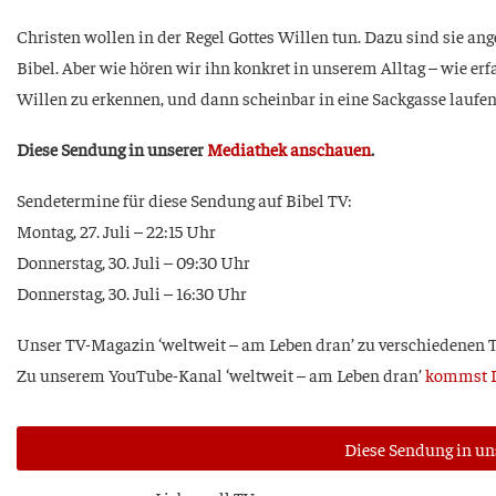
Chris­ten wol­len in der Regel Got­tes Wil­len tun. Dazu sind sie an
Bibel. Aber wie hören wir ihn kon­kret in unse­rem All­tag – wie er
Wil­len zu erken­nen, und dann schein­bar in eine Sack­gas­se laufe
Die­se Sen­dung in unse­rer
Media­thek anschau­en
.
Sen­de­ter­mi­ne für die­se Sen­dung auf Bibel TV:
Mon­tag, 27. Juli – 22:15 Uhr
Don­ners­tag, 30. Juli – 09:30 Uhr
Don­ners­tag, 30. Juli – 16:30 Uhr
Unser TV-Maga­zin ‘welt­weit – am Leben dran’ zu ver­schie­de­nen
Zu unse­rem You­Tube-Kanal ‘welt­weit – am Leben dran’
kommst D
Die­se Sen­dung in u