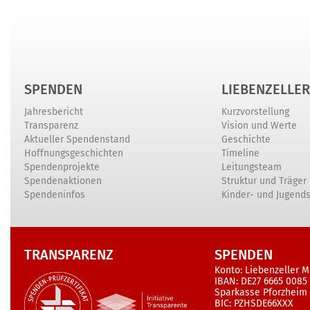
SPENDEN
LIEBENZELLER
Jahresbericht
Kurzvorstellung
Transparenz
Vision und Werte
Aktueller Spendenstand
Geschichte
Hoffnungsgeschichten
Timeline
Spendenprojekte
Leitungsteam
Spendenaktionen
Struktur und Träger
Spendeninfos
Kinder- und Jugend
TRANSPARENZ
SPENDEN
Konto: Liebenzeller M
IBAN: DE27 6665 0085
Sparkasse Pforzheim
BIC: PZHSDE66XXX