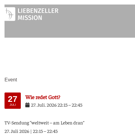
Zum
Inhalt
springen
Event
Wie redet Gott?
27
27
.
Juli
.
2026
22:15
–
22:45
JULI
TV-Sen­dung “welt­weit – am Leben dran”
27. Juli 2026 | 22:15 – 22:45