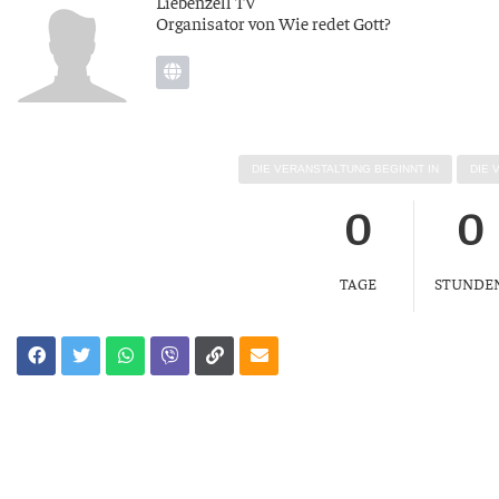
Lie­ben­zell TV
Orga­ni­sa­tor von Wie redet Gott?
DIE VER­AN­STAL­TUNG BEGINNT IN
DIE 
0
0
TAGE
STUNDE