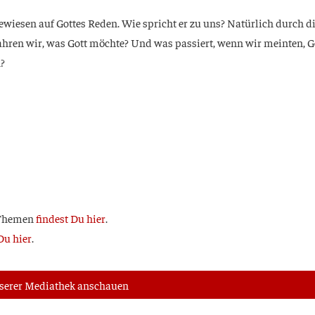
ge­wie­sen auf Got­tes Reden. Wie spricht er zu uns? Natür­lich durch d
fah­ren wir, was Gott möch­te? Und was pas­siert, wenn wir mein­ten, Go
n?
 The­men
fin­dest Du hier
.
u hier
.
nse­rer Media­thek anschauen