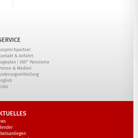
SERVICE
Ansprechpartner
Kontakt & Anfahrt
|
Lageplan
360° Panorama
Presse & Medien
Änderungsmitteilung
English
Links
KTUELLES
ews
lender
betsanliegen