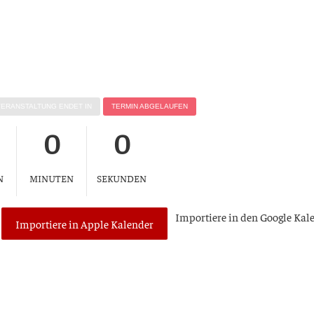
VER­AN­STAL­TUNG ENDET IN
TER­MIN ABGELAUFEN
0
0
N
MINUTEN
SEKUNDEN
Impor­tie­re in den Goog­le Kal
Importiere in Apple Kalender