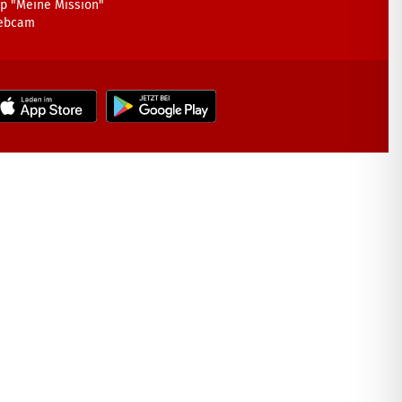
p "Meine Mission"
ebcam