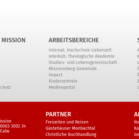
 MISSION
ARBEITSBEREICHE
Internat. Hochschule Liebenzell
Interkult. Theologische Akademie
Studien- und Lebensgemeinschaft
Missionsberg-Gemeinde
impact
Kinderzentrale
schutz
Medienportal
PARTNER
A
ission
Freizeiten und Reisen
N
 0003 3002 34
Gästehäuser Monbachtal
Ka
 Calw
Christliche Buchhandlung
Ge