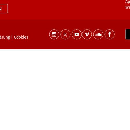
Ap
W
N
lärung
|
Cookies