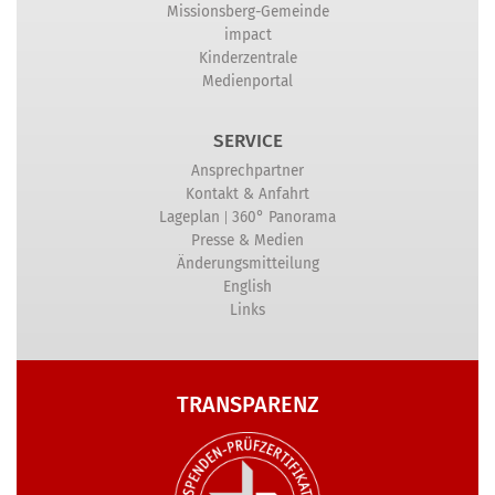
Missionsberg-Gemeinde
impact
Kinderzentrale
Medienportal
SERVICE
Ansprechpartner
Kontakt & Anfahrt
|
Lageplan
360° Panorama
Presse & Medien
Änderungsmitteilung
English
Links
TRANSPARENZ