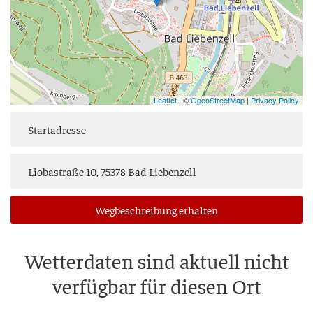
Leaflet
| ©
OpenStreetMap
|
Privacy Policy
Weg­be­schrei­bung erhalten
Wet­ter­da­ten sind aktu­ell nicht
ver­füg­bar für die­sen Ort