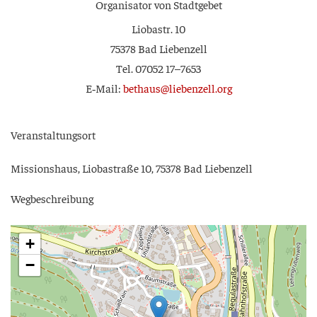
Orga­ni­sa­tor von Stadtgebet
Lio­bastr. 10
75378 Bad Liebenzell
Tel. 07052 17–7653
E‑Mail:
bethaus@liebenzell.org
Ver­an­stal­tungs­ort
Mis­si­ons­haus, Lio­ba­stra­ße 10, 75378 Bad Liebenzell
Weg­be­schrei­bung
+
−