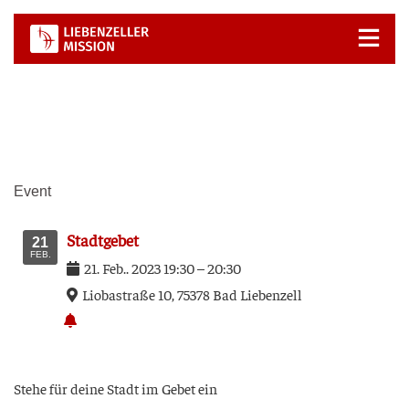
Zum
Inhalt
springen
Event
Stadt­ge­bet
21
FEB.
21
.
Feb.
.
2023
19:30
–
20:30
Lio­ba­stra­ße 10, 75378 Bad Lie­ben­zell
Ste­he für dei­ne Stadt im Gebet ein