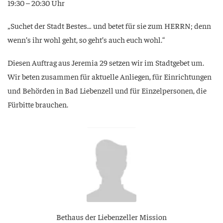
19:30 – 20:30 Uhr
„Suchet der Stadt Bes­tes… und betet für sie zum HERRN; denn
wenn’s ihr wohl geht, so geht’s auch euch wohl.“
Die­sen Auf­trag aus Jere­mia 29 set­zen wir im Stadt­ge­bet um.
Wir beten zusam­men für aktu­el­le Anlie­gen, für Ein­rich­tun­gen
und Behör­den in Bad Lie­ben­zell und für Ein­zel­per­so­nen, die
Für­bit­te brauchen.
Bet­haus der Lie­ben­zel­ler Mission