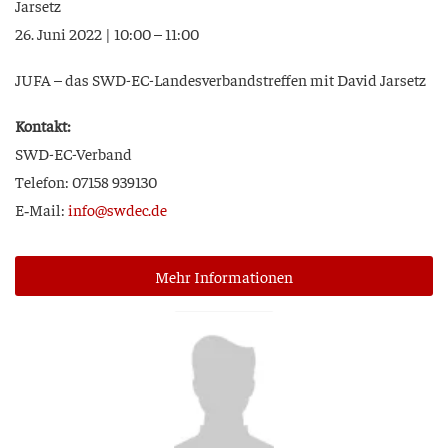
Jarsetz
26. Juni 2022 | 10:00 – 11:00
JUFA – das SWD-EC-Lan­des­ver­bands­tref­fen mit David Jarsetz
Kon­takt:
SWD-EC-Verband
Tele­fon: 07158 939130
E‑Mail:
info@swdec.de
Mehr Infor­ma­tio­nen