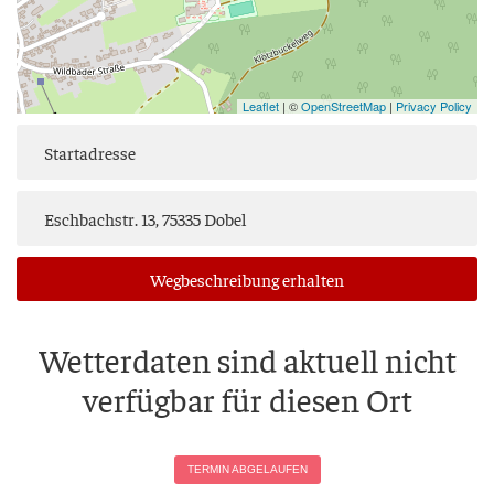
Leaflet
| ©
OpenStreetMap
|
Privacy Policy
Weg­be­schrei­bung erhalten
Wet­ter­da­ten sind aktu­ell nicht
ver­füg­bar für die­sen Ort
TER­MIN ABGELAUFEN