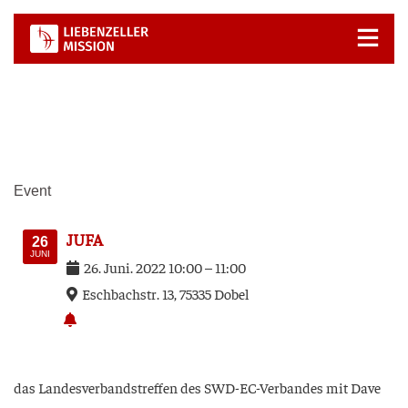
Zum
Inhalt
springen
Event
JUFA
26
JUNI
26
.
Juni
.
2022
10:00
–
11:00
Esch­bach­str. 13, 75335 Dobel
das Lan­des­ver­bands­tref­fen des SWD-EC-Ver­ban­des mit Dave