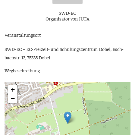
SWD-EC
Orga­ni­sa­tor von JUFA
Ver­an­stal­tungs­ort
SWD-EC – EC-Frei­zeit- und Schu­lungs­zen­trum Dobel, Esch­
bach­str. 13, 75335 Dobel
Weg­be­schrei­bung
+
−