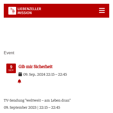
Zum
Inhalt
springen
Event
Gib mir Sicherheit
9
SEP.
09
.
Sep.
.
2024
22:15
–
22:45
TV-Sen­dung “welt­weit – am Leben dran”
09. Sep­tem­ber 2023 | 22:15 – 22:45