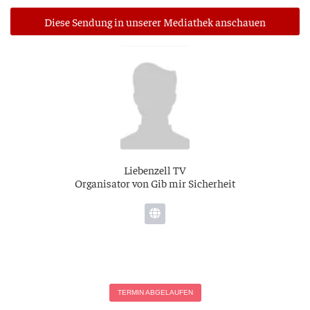
Die­se Sen­dung in unse­rer Media­thek anschauen
Lie­ben­zell TV
Orga­ni­sa­tor von Gib mir Sicherheit
TER­MIN ABGELAUFEN