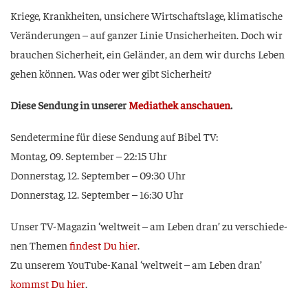
Krie­ge, Krank­hei­ten, unsi­che­re Wirt­schafts­la­ge, kli­ma­ti­sche
Ver­än­de­run­gen – auf gan­zer Linie Unsi­cher­hei­ten. Doch wir
brau­chen Sicher­heit, ein Gelän­der, an dem wir durchs Leben
gehen kön­nen. Was oder wer gibt Sicherheit?
Die­se Sen­dung in unse­rer
Media­thek anschau­en
.
Sen­de­ter­mi­ne für die­se Sen­dung auf Bibel TV:
Mon­tag, 09. Sep­tem­ber – 22:15 Uhr
Don­ners­tag, 12. Sep­tem­ber – 09:30 Uhr
Don­ners­tag, 12. Sep­tem­ber – 16:30 Uhr
Unser TV-Maga­zin ‘welt­weit – am Leben dran’ zu ver­schie­de­
nen The­men
fin­dest Du hier
.
Zu unse­rem You­Tube-Kanal ‘welt­weit – am Leben dran’
kommst Du hier
.