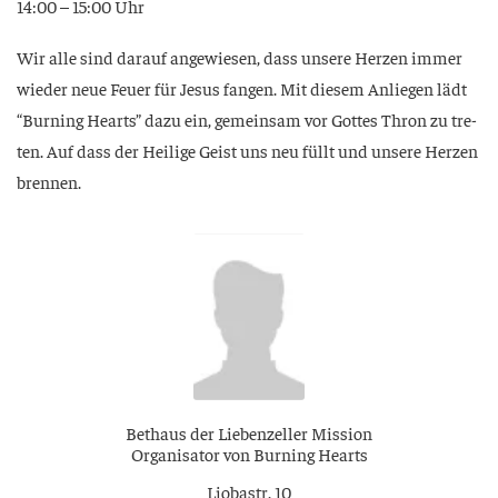
14:00 – 15:00 Uhr
Wir alle sind dar­auf ange­wie­sen, dass unse­re Her­zen immer
wie­der neue Feu­er für Jesus fan­gen. Mit die­sem Anlie­gen lädt
“Bur­ning Hearts” dazu ein, gemein­sam vor Got­tes Thron zu tre­
ten. Auf dass der Hei­li­ge Geist uns neu füllt und unse­re Her­zen
brennen.
Bet­haus der Lie­ben­zel­ler Mission
Orga­ni­sa­tor von Bur­ning Hearts
Lio­bastr. 10