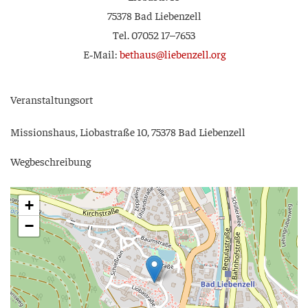
75378 Bad Liebenzell
Tel. 07052 17–7653
E‑Mail:
bethaus@liebenzell.org
Ver­an­stal­tungs­ort
Mis­si­ons­haus, Lio­ba­stra­ße 10, 75378 Bad Liebenzell
Weg­be­schrei­bung
+
−