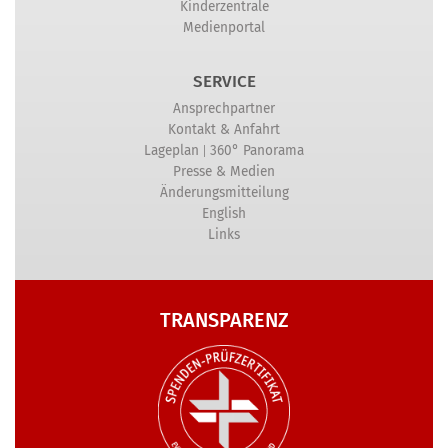
Kinderzentrale
Medienportal
SERVICE
Ansprechpartner
Kontakt & Anfahrt
|
Lageplan
360° Panorama
Presse & Medien
Änderungsmitteilung
English
Links
TRANSPARENZ