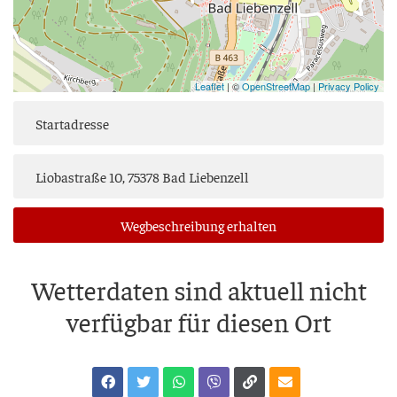
Leaflet
| ©
OpenStreetMap
|
Privacy Policy
Weg­be­schrei­bung erhalten
Wet­ter­da­ten sind aktu­ell nicht
ver­füg­bar für die­sen Ort