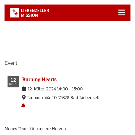
Zum
Inhalt
springen
Event
Bur­ning Hearts
12
MÄRZ
12
.
März
.
2024
14:00
–
15:00
Lio­ba­stra­ße 10, 75378 Bad Lie­ben­zell
Neu­es Feu­er für unse­re Herzen