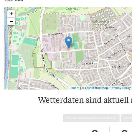
+
−
Leaflet
| ©
OpenStreetMap
|
Privacy Policy
Wet­ter­da­ten sind aktu­ell
DIE VER­AN­STAL­TUNG BEGINNT IN
DIE 