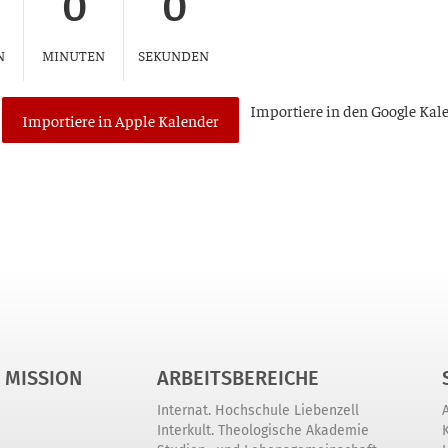
0
0
N
MINUTEN
SEKUNDEN
Impor­tie­re in den Goog­le Kal
Importiere in Apple Kalender
 MISSION
ARBEITSBEREICHE
Internat. Hochschule Liebenzell
Interkult. Theologische Akademie