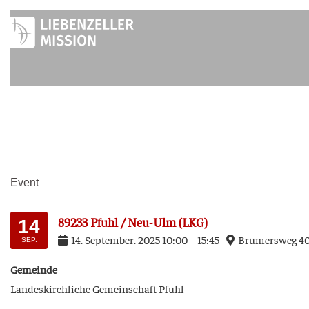
Zum
Inhalt
springen
Event
89233 Pfuhl / Neu-Ulm (LKG)
14
14
.
Sep­tem­ber
.
2025
10:00
–
15:45
Bru­mers­weg 4
SEP.
Gemein­de
Lan­des­kirch­li­che Gemein­schaft Pfuhl