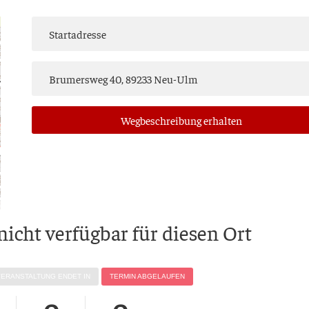
Weg­be­schrei­bung erhalten
 nicht ver­füg­bar für die­sen Ort
VER­AN­STAL­TUNG ENDET IN
TER­MIN ABGELAUFEN