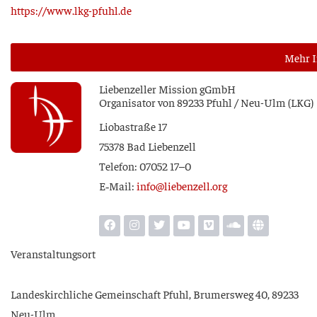
https://www.lkg-pfuhl.de
Mehr I
Lie­ben­zel­ler Mis­si­on gGmbH
Orga­ni­sa­tor von 89233 Pfuhl / Neu-Ulm (LKG)
Lio­ba­stra­ße 17
75378 Bad Liebenzell
Tele­fon: 07052 17–0
E‑Mail:
info@liebenzell.org
Ver­an­stal­tungs­ort
Lan­des­kirch­li­che Gemein­schaft Pfuhl, Bru­mers­weg 40, 89233
Neu-Ulm