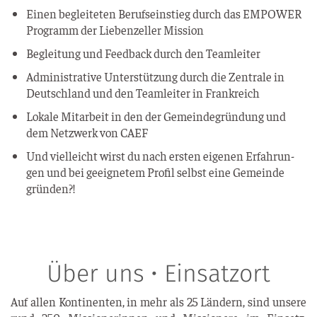
Einen beglei­te­ten Berufs­ein­stieg durch das EMPOWER
Pro­gramm der Lie­ben­zel­ler Mission
Beglei­tung und Feed­back durch den Teamleiter
Admi­nis­tra­ti­ve Unter­stüt­zung durch die Zen­tra­le in
Deutsch­land und den Team­lei­ter in Frankreich
Loka­le Mit­ar­beit in den der Gemein­de­grün­dung und
dem Netz­werk von CAEF
Und viel­leicht wirst du nach ers­ten eige­nen Erfah­run­
gen und bei geeig­ne­tem Pro­fil selbst eine Gemein­de
gründen?!
Über uns • Einsatzort
Auf allen Kon­ti­nen­ten, in mehr als 25 Län­dern, sind unse­re