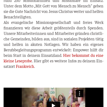
rund 250 Mis­sio­na­rin­nen und Mis­sio­na­re im Ein­satz.
Unter dem Mot­to „Mit Gott von Mensch zu Mensch“ geben
sie die Gute Nach­richt von Jesus Chris­tus wei­ter und hel­fen
Benach­tei­lig­ten.
Als evan­ge­li­sche Mis­si­ons­ge­sell­schaft und frei­es Werk
finan­zie­ren wir die­se Arbeit größ­ten­teils durch Spen­den.
Unse­re Mit­ar­bei­te­rin­nen und Mit­ar­bei­ter grün­den christ­li­
che Gemein­den, bil­den aus, sind in sozia­len Pro­jek­ten tätig
und hel­fen in aku­ten Not­la­gen. Wir haben ein eige­nes
Berufs­be­glei­tungs­pro­gramm ent­wi­ckelt: Empower hilft dir
beim Start in dei­nem Ein­satz­land.
Hier bekommst du eine
klei­ne Lese­pro­be
. Hier gibt es wei­te­re Infos zu dei­nem Ein­
satz­ort
Frank­reich
.