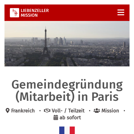
Zum
Inhalt
springen
Gemeindegründung
(Mitarbeit) in Paris
Frank­reich
•
Voll- / Teil­zeit
•
Mis­si­on
•
ab sofort