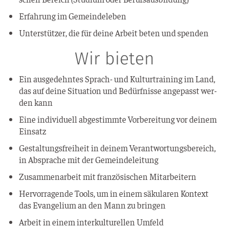
Erfah­rung im Gemeindeleben
Unter­stüt­zer, die für dei­ne Arbeit beten und spenden
Wir bieten
Ein aus­ge­dehn­tes Sprach- und Kul­tur­trai­ning im Land,
das auf dei­ne Situa­ti­on und Bedürf­nis­se ange­passt wer­
den kann
Eine indi­vi­du­ell abge­stimm­te Vor­be­rei­tung vor dei­nem
Einsatz
Gestal­tungs­frei­heit in dei­nem Ver­ant­wor­tungs­be­reich,
in Abspra­che mit der Gemeindeleitung
Zusam­men­ar­beit mit fran­zö­si­schen Mitarbeitern
Her­vor­ra­gen­de Tools, um in einem säku­la­ren Kon­text
das Evan­ge­li­um an den Mann zu bringen
Arbeit in einem inter­kul­tu­rel­len Umfeld