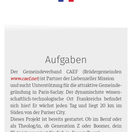
Aufgaben
Der Gemein­de­ver­band CAEF (Brü­der­ge­mein­den
www.caef.net
) ist Part­ner der Lie­ben­zel­ler Mission
und sucht Unter­stüt­zung für die attrak­ti­ve Gemein­de­
grün­dung in Paris-Saclay. Der dyna­mischs­te wis­sen­
schaft­lich-tech­no­lo­gi­sche Ort Frank­reichs befin­det
sich hier! Er wächst jeden Tag und liegt 20 km im
Süden von der Pari­ser City.
Die­ses Pro­jekt ist bereits gestar­tet. Ob im Beruf oder
als Theolog/in, ob Gene­ra­ti­on Z oder Boo­mer, dein