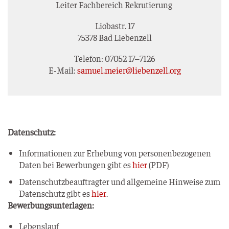
Lei­ter Fach­be­reich Rekrutierung
Lio­bastr. 17
75378 Bad Liebenzell
Tele­fon: 07052 17–7126
E‑Mail:
samuel.meier@liebenzell.org
Daten­schutz:
Infor­ma­tio­nen zur Erhe­bung von per­so­nen­be­zo­ge­nen
Daten bei Bewer­bun­gen gibt es
hier
(PDF)
Daten­schutz­be­auf­trag­ter und all­ge­mei­ne Hin­wei­se zum
Daten­schutz gibt es
hier
.
Bewer­bungs­un­ter­la­gen:
Lebens­lauf