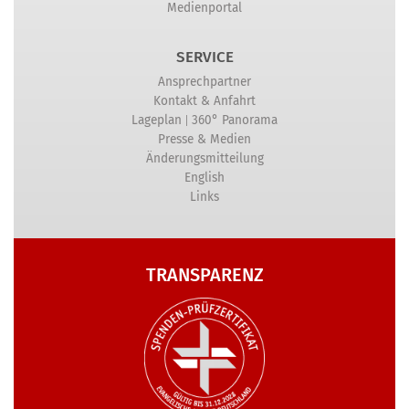
Medienportal
SERVICE
Ansprechpartner
Kontakt & Anfahrt
|
Lageplan
360° Panorama
Presse & Medien
Änderungsmitteilung
English
Links
TRANSPARENZ