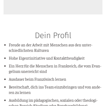
Dein Profil
Freu­de an der Arbeit mit Men­schen aus den unter­
schied­lichs­ten Kulturen
Hohe Eigen­t­in­itia­ti­ve und Kontaktfreudigkeit
Ein Herz für die Men­schen in Frank­reich, die vom Evan­
ge­li­um uner­reicht sind
Aus­dau­er beim Fran­zö­sisch lernen
Bereit­schaft, dich ins Team ein­zu­brin­gen und von ande­
ren zu lernen
Aus­bil­dung im päd­ago­gi­schen, sozia­len oder theo­lo­gi­
schen Bereich (Stu­di­um oder Berufsausbildung)