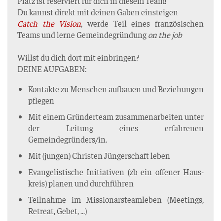
Platz ist reser­viert für dich in die­sem Team!
Du kannst direkt mit dei­nen Gaben einsteigen
Catch the Visi­on
, wer­de Teil eines fran­zö­si­schen
Teams und ler­ne Gemein­de­grün­dung
on the job
Willst du dich dort mit einbringen?
DEINE AUFGABEN:
Kon­tak­te zu Men­schen auf­bau­en und Bezie­hun­gen
pflegen
Mit einem Grün­der­team zusam­men­ar­bei­ten unter
der Lei­tung eines erfah­re­nen
Gemeindegründers/in.
Mit (jun­gen) Chris­ten Jün­ger­schaft leben
Evan­ge­lis­ti­sche Initia­ti­ven (zb ein offe­ner Haus­
kreis) pla­nen und durchführen
Teil­nah­me im Mis­sio­nars­team­le­ben (Mee­tings,
Retre­at, Gebet, …)