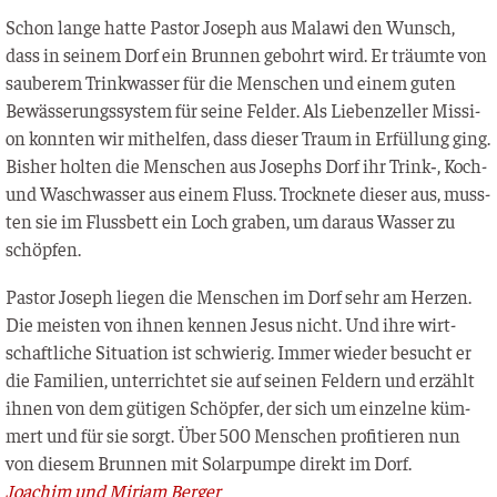
Schon lan­ge hat­te Pas­tor Joseph aus Mala­wi den Wunsch,
dass in sei­nem Dorf ein Brun­nen gebohrt wird. Er träum­te von
sau­be­rem Trink­was­ser für die Men­schen und einem guten
Bewäs­se­rungs­sys­tem für sei­ne Fel­der. Als Lie­ben­zel­ler Mis­si­
on konn­ten wir mit­hel­fen, dass die­ser Traum in Erfül­lung ging.
Bis­her hol­ten die Men­schen aus Josephs Dorf ihr Trink‑, Koch-
und Wasch­was­ser aus einem Fluss. Trock­ne­te die­ser aus, muss­
ten sie im Fluss­bett ein Loch gra­ben, um dar­aus Was­ser zu
schöpfen.
Pas­tor Joseph lie­gen die Men­schen im Dorf sehr am Her­zen.
Die meis­ten von ihnen ken­nen Jesus nicht. Und ihre wirt­
schaft­li­che Situa­ti­on ist schwie­rig. Immer wie­der besucht er
die Fami­li­en, unter­rich­tet sie auf sei­nen Fel­dern und erzählt
ihnen von dem güti­gen Schöp­fer, der sich um ein­zel­ne küm­
mert und für sie sorgt. Über 500 Men­schen pro­fi­tie­ren nun
von die­sem Brun­nen mit Solar­pum­pe direkt im Dorf.
Joa­chim und Mir­jam Berger