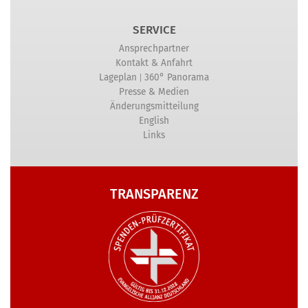
SERVICE
Ansprechpartner
Kontakt & Anfahrt
|
Lageplan
360° Panorama
Presse & Medien
Änderungsmitteilung
English
Links
TRANSPARENZ